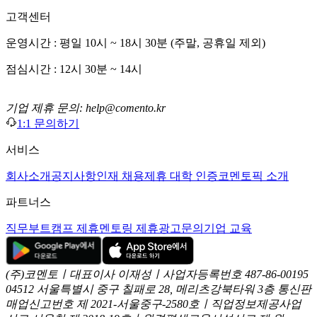
고객센터
운영시간 : 평일 10시 ~ 18시 30분 (주말, 공휴일 제외)
점심시간 : 12시 30분 ~ 14시
기업 제휴 문의: help@comento.kr
1:1 문의하기
서비스
회사소개
공지사항
인재 채용
제휴 대학 인증
코멘토픽 소개
파트너스
직무부트캠프 제휴
멘토링 제휴
광고문의
기업 교육
(주)코멘토ㅣ대표이사 이재성ㅣ사업자등록번호 487-86-00195
04512 서울특별시 중구 칠패로 28, 메리츠강북타워 3층
통신판
매업신고번호 제 2021-서울중구-2580호ㅣ직업정보제공사업