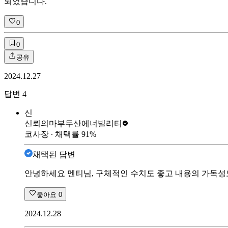
되었습니다.
0
0
공유
2024.12.27
답변
4
신
신뢰의마부
두산에너빌리티
코사장
∙ 채택률
91
%
채택된 답변
안녕하세요 멘티님, 구체적인 수치도 좋고 내용의 가독성
좋아요
0
2024.12.28