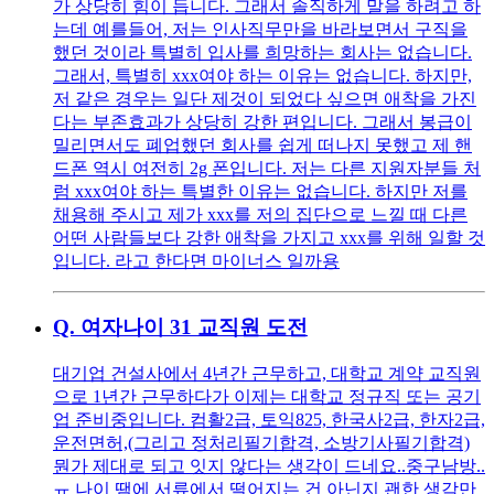
가 상당히 힘이 듭니다. 그래서 솔직하게 말을 하려고 하
는데 예를들어, 저는 인사직무만을 바라보면서 구직을
했던 것이라 특별히 입사를 희망하는 회사는 없습니다.
그래서, 특별히 xxx여야 하는 이유는 없습니다. 하지만,
저 같은 경우는 일단 제것이 되었다 싶으면 애착을 가진
다는 부존효과가 상당히 강한 편입니다. 그래서 봉급이
밀리면서도 폐업했던 회사를 쉽게 떠나지 못했고 제 핸
드폰 역시 여전히 2g 폰입니다. 저는 다른 지원자분들 처
럼 xxx여야 하는 특별한 이유는 없습니다. 하지만 저를
채용해 주시고 제가 xxx를 저의 집단으로 느낄 때 다른
어떤 사람들보다 강한 애착을 가지고 xxx를 위해 일할 것
입니다. 라고 한다면 마이너스 일까용
Q.
여자나이 31 교직원 도전
대기업 건설사에서 4년간 근무하고, 대학교 계약 교직원
으로 1년간 근무하다가 이제는 대학교 정규직 또는 공기
업 준비중입니다. 컴활2급, 토익825, 한국사2급, 한자2급,
운전면허,(그리고 정처리필기합격, 소방기사필기합격)
뭔가 제대로 되고 잇지 않다는 생각이 드네요..중구남방..
ㅠ 나이 땜에 서류에서 떨어지는 건 아닌지 괜한 생각만