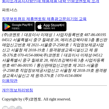
회사소개
공지사항
인재 채용
제휴 대학 인증
코멘토픽 소개
파트너스
직무부트캠프 제휴
멘토링 제휴
광고문의
기업 교육
(주)코멘토ㅣ대표이사 이재성ㅣ사업자등록번호 487-86-00195
04512 서울특별시 중구 칠패로 28, 메리츠강북타워 3층
통신판
매업신고번호 제 2021-서울중구-2580호ㅣ직업정보제공사업
신고
서울청 제 2018-19호ㅣ원격평생교육시설신고 제 원
격-376호
070-4154-0804
(주)코멘토ㅣ대표이사 이재성
04512
서울특별시 중구 칠패로 28, 메리츠강북타워 3층
사업자등록
번호 487-86-00195ㅣ통신판매업신고번호 제 2021-서울중
구-2580호
직업정보제공사업신고 서울청 제 2018-19호
원격평
생교육시설신고 제 원격-376호ㅣ070-4154-0804
이용약관
개인정보처리방침
Copyright by (주)코멘토. All right reserved.