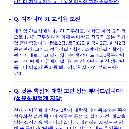
하는데 지원동기에 동반 성장 이외에 뭐가 좋을까요?
Q.
여자나이 31 교직원 도전
대기업 건설사에서 4년간 근무하고, 대학교 계약 교직원
으로 1년간 근무하다가 이제는 대학교 정규직 또는 공기
업 준비중입니다. 컴활2급, 토익825, 한국사2급, 한자2급,
운전면허,(그리고 정처리필기합격, 소방기사필기합격)
뭔가 제대로 되고 잇지 않다는 생각이 드네요..중구남방..
ㅠ 나이 땜에 서류에서 떨어지는 건 아닌지 괜한 생각만
듭니다 어떻게 준비를 해나가야할지 조언 부탁드릴게
요!!
Q.
낮은 학점에 대한 고민 상담 부탁드립니다!
(석유화학업계 지망)
현재 지방국립대 4학년 2학기 재학중이며 목표하는 쪽은
석유화학 업계 쪽이며 직무는 공정 및 설비 개선, 개발을
맡는 생산기술 엔지니어 입니다. 개인적인 사정으로 인
해 큰 공백기(2년)를 가지고 이제서야 제대로 취업준비