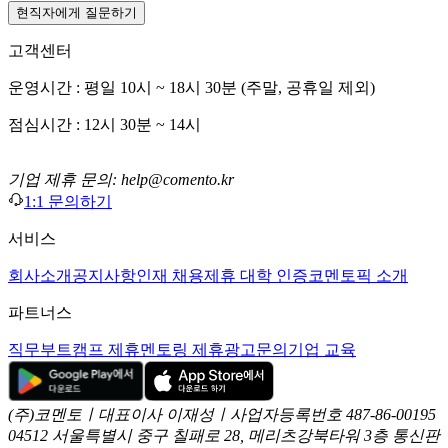
현직자에게 질문하기
고객센터
운영시간 : 평일 10시 ~ 18시 30분 (주말, 공휴일 제외)
점심시간 : 12시 30분 ~ 14시
기업 제휴 문의: help@comento.kr
1:1 문의하기
서비스
회사소개
공지사항
인재 채용
제휴 대학 인증
코멘토픽 소개
파트너스
직무부트캠프 제휴
멘토링 제휴
광고문의
기업 교육
(주)코멘토ㅣ대표이사 이재성ㅣ사업자등록번호 487-86-00195
04512 서울특별시 중구 칠패로 28, 메리츠강북타워 3층
통신판