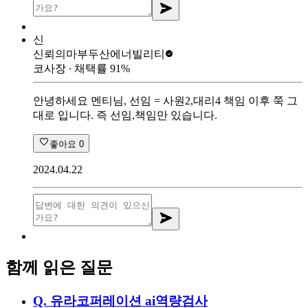
신
신뢰의마부
두산에너빌리티
코사장
∙ 채택률
91
%
안녕하세요 멘티님, 선임 = 사원2,대리4 책임 이후 쭉 그
대로 입니다. 즉 선임,책임만 있습니다.
좋아요
0
2024.04.22
함께 읽은 질문
Q.
유라코퍼레이션 ai역량검사