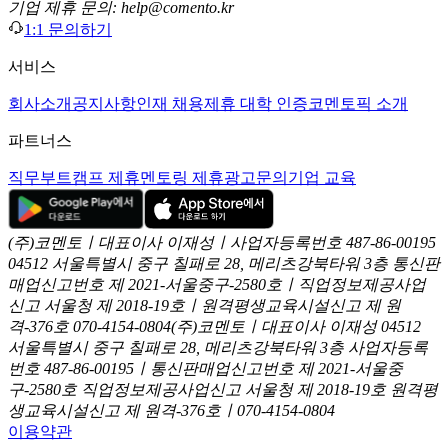
기업 제휴 문의: help@comento.kr
1:1 문의하기
서비스
회사소개
공지사항
인재 채용
제휴 대학 인증
코멘토픽 소개
파트너스
직무부트캠프 제휴
멘토링 제휴
광고문의
기업 교육
(주)코멘토ㅣ대표이사 이재성ㅣ사업자등록번호 487-86-00195
04512 서울특별시 중구 칠패로 28, 메리츠강북타워 3층
통신판
매업신고번호 제 2021-서울중구-2580호ㅣ직업정보제공사업
신고
서울청 제 2018-19호ㅣ원격평생교육시설신고 제 원
격-376호
070-4154-0804
(주)코멘토ㅣ대표이사 이재성
04512
서울특별시 중구 칠패로 28, 메리츠강북타워 3층
사업자등록
번호 487-86-00195ㅣ통신판매업신고번호 제 2021-서울중
구-2580호
직업정보제공사업신고 서울청 제 2018-19호
원격평
생교육시설신고 제 원격-376호ㅣ070-4154-0804
이용약관