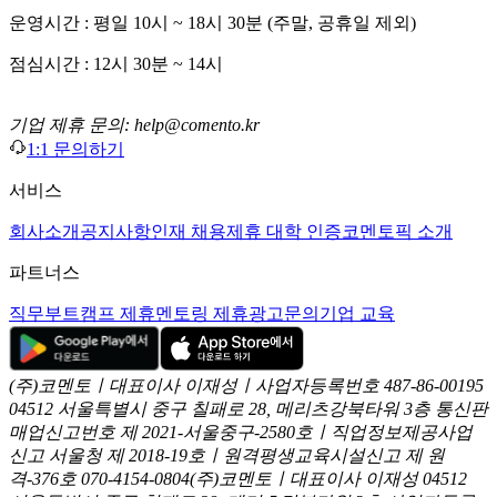
운영시간 : 평일 10시 ~ 18시 30분 (주말, 공휴일 제외)
점심시간 : 12시 30분 ~ 14시
기업 제휴 문의: help@comento.kr
1:1 문의하기
서비스
회사소개
공지사항
인재 채용
제휴 대학 인증
코멘토픽 소개
파트너스
직무부트캠프 제휴
멘토링 제휴
광고문의
기업 교육
(주)코멘토ㅣ대표이사 이재성ㅣ사업자등록번호 487-86-00195
04512 서울특별시 중구 칠패로 28, 메리츠강북타워 3층
통신판
매업신고번호 제 2021-서울중구-2580호ㅣ직업정보제공사업
신고
서울청 제 2018-19호ㅣ원격평생교육시설신고 제 원
격-376호
070-4154-0804
(주)코멘토ㅣ대표이사 이재성
04512