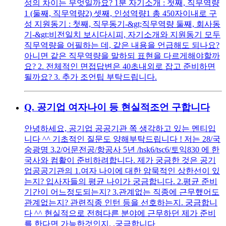
성의 차이는 무엇일까요? 1분 자기소개 : 첫째, 직무역량
1 (둘째, 직무역량2) 셋째, 인성역량1 총 450자이내로 구
성 지원동기 : 첫째, 직무동기-&gt;직무역량 둘째, 회사동
기-&gt;비전일치 보시다시피, 자기소개와 지원동기 모두
직무역량을 어필하는 데, 같은 내용을 언급해도 되나요?
아니면 같은 직무역량을 말하되 표현을 다르게해야할까
요? 2. 전체적인 면접답변은 40초내외로 잡고 준비하면
될까요? 3. 추가 조언팁 부탁드립니다.
Q.
공기업 여자나이 등 현실적조언 구합니다
안녕하세요, 공기업 공공기관 쪽 생각하고 있는 멘티입
니다 ^^ 기초적인 질문도 양해부탁드립니다 ! 저는 28/국
숭광명 3.2/어문전공/항공사 5년 /hsk6/tsc6/토익830 에 한
국사와 컴활이 준비하려합니다. 제가 궁금한 것은 공기
업공공기관의 1.여자 나이에 대한 암묵적인 상한선이 있
는지? 입사자들의 평균 나이가 궁금합니다. 2.평균 준비
기간이 어느정도되는지? 3.관계없는 직종에 근무했어도
관계없는지? 관련직종 인턴 등을 선호하는지. 궁금합니
다 ^^ 현실적으로 전혀다른 분야에 근무하던 제가 준비
를 한다면 가능한것인지. .궁금합니다