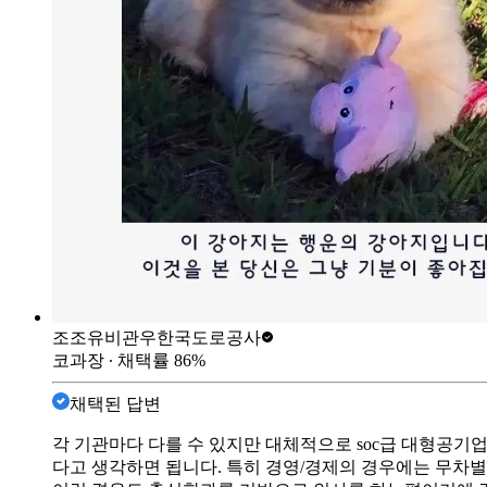
조조유비관우
한국도로공사
코과장
∙ 채택률
86
%
채택된 답변
각 기관마다 다를 수 있지만 대체적으로 soc급 대형공기
다고 생각하면 됩니다. 특히 경영/경제의 경우에는 무차