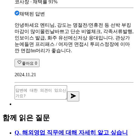
코사장
∙ 채택률
91
%
채택된 답변
안녕하세요 멘티님, 강도는 명절전/연휴전 등 선박 부킹
마감이 많이몰린날바쁘고 단순 비엘체크, 각족서류발행,
인보이스 발급, 화주 유선메신저상 응대입니다. 관상가
눈에들면 프리패스 / 여자면 면접시 투피스정장에 이마
깐 면접fm머리가 좋습니다.
좋아요
0
2024.11.21
함께 읽은 질문
Q.
해외영업 직무에 대해 자세히 알고 싶습니