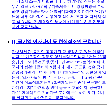
니 자소서 쓰는게 어렵습니다. 1) 해외영업 직무는 주로
무슨 일을 하나요? 직무기술서를 보니 경쟁환경을 분석
하고 영업전략을 짜서 매출극대화에 기여한다고 쓰여있
는데 너무 일반적인 내용인것 같아서, 조금 더 자세히 알
고 싶습니다. 2) 해외영업 부서에 배치되면 하루 업무일
과가 궁금합니다.
Q.
공기업 여자나이 등 현실적조언 구합니다
안녕하세요, 공기업 공공기관 쪽 생각하고 있는 멘티입
니다 ^^ 기초적인 질문도 양해부탁드립니다 ! 저는 28/국
숭광명 3.2/어문전공/항공사 5년 /hsk6/tsc6/토익830 에 한
국사와 컴활이 준비하려합니다. 제가 궁금한 것은 공기
업공공기관의 1.여자 나이에 대한 암묵적인 상한선이 있
는지? 입사자들의 평균 나이가 궁금합니다. 2.평균 준비
기간이 어느정도되는지? 3.관계없는 직종에 근무했어도
관계없는지? 관련직종 인턴 등을 선호하는지. 궁금합니
다 ^^ 현실적으로 전혀다른 분야에 근무하던 제가 준비
를 한다면 가능한것인지. .궁금합니다