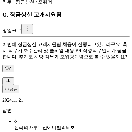
직무
·
장금상선
/
포워더
Q.
장금상선 고개지원팀
앙
앙크쿠
이번에 장금상선 고객지원팀 채용이 진행되고있더라구요. 혹
시 직무가 화주관리 및 클레임 대응 B/L작성직무인지가 궁금
합니다. 추가로 해당 직무가 포워딩개념으로 볼 수 있을까요?
0
0
공유
2024.11.21
답변
1
신
신뢰의마부
두산에너빌리티