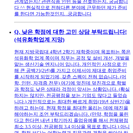
관계없는지? 관련직종 인턴 등을 선호하는지. 궁금합니
다 ^^ 현실적으로 전혀다른 분야에 근무하던 제가 준비
를 한다면 가능한것인지. .궁금합니다
Q.
낮은 학점에 대한 고민 상담 부탁드립니다!
(석유화학업계 지망)
현재 지방국립대 4학년 2학기 재학중이며 목표하는 쪽은
석유화학 업계 쪽이며 직무는 공정 및 설비 개선, 개발을
맡는 생산기술 엔지니어 입니다. 개인적인 사정으로 인
해 큰 공백기(2년)를 가지고 이제서야 제대로 취업준비
를 시작하게 되었기에, 갖춘 스펙이 전혀 없습니다. (어
학, 인턴, 자격증 전무) 여기에 엎친데 덮친격으로 학벌
과 학점도 낮은 상태라 걱정이 앞서는 상황입니다. (확실
하지는 않지만, 전공평점을 보는 기업도 많다고 들었습
니다.) 개인적으로는 최대한 빠르게 취업(19년 상반기)을
하려고 하는데, 현재 학점을 최대한 올리는 데에 매진을
해야하는지 조언 부탁드리겠습니다. (만약, 학점을 올린
다고 한다면 내년 1학기까지 졸업유예를 해서 전체평점
최소 3.5 이상, 전공평점 3.4 이상을 목표로 합니다.) 아니
면, 학점 보다는 어학능력과 직무관련 경험을 쌓아야 하