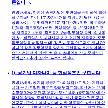
문입니다.
안녕하세요. 이번에 중견기업에 첫면접을 준비하게 되어
질문드립니다. 1. 1분 자기소개와 지원동기 답변내용 구
성의 차이는 무엇일까요? 1분 자기소개 : 첫째, 직무역량
1 (둘째, 직무역량2) 셋째, 인성역량1 총 450자이내로 구
성 지원동기 : 첫째, 직무동기-&gt;직무역량 둘째, 회사동
기-&gt;비전일치 보시다시피, 자기소개와 지원동기 모두
직무역량을 어필하는 데, 같은 내용을 언급해도 되나요?
아니면 같은 직무역량을 말하되 표현을 다르게해야할까
요? 2. 전체적인 면접답변은 40초내외로 잡고 준비하면
될까요? 3. 추가 조언팁 부탁드립니다.
Q.
공기업 여자나이 등 현실적조언 구합니다
안녕하세요, 공기업 공공기관 쪽 생각하고 있는 멘티입
니다 ^^ 기초적인 질문도 양해부탁드립니다 ! 저는 28/국
숭광명 3.2/어문전공/항공사 5년 /hsk6/tsc6/토익830 에 한
국사와 컴활이 준비하려합니다. 제가 궁금한 것은 공기
업공공기관의 1.여자 나이에 대한 암묵적인 상한선이 있
는지? 입사자들의 평균 나이가 궁금합니다. 2.평균 준비