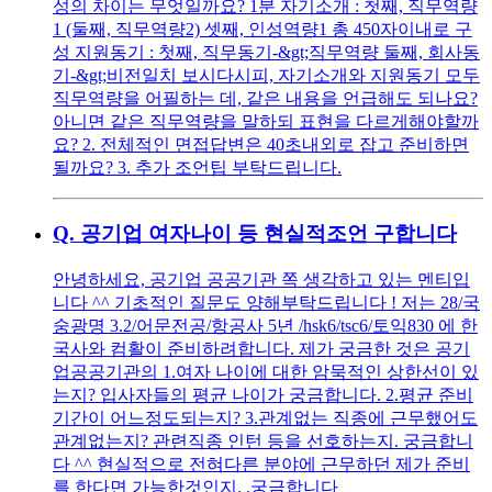
성의 차이는 무엇일까요? 1분 자기소개 : 첫째, 직무역량
1 (둘째, 직무역량2) 셋째, 인성역량1 총 450자이내로 구
성 지원동기 : 첫째, 직무동기-&gt;직무역량 둘째, 회사동
기-&gt;비전일치 보시다시피, 자기소개와 지원동기 모두
직무역량을 어필하는 데, 같은 내용을 언급해도 되나요?
아니면 같은 직무역량을 말하되 표현을 다르게해야할까
요? 2. 전체적인 면접답변은 40초내외로 잡고 준비하면
될까요? 3. 추가 조언팁 부탁드립니다.
Q.
공기업 여자나이 등 현실적조언 구합니다
안녕하세요, 공기업 공공기관 쪽 생각하고 있는 멘티입
니다 ^^ 기초적인 질문도 양해부탁드립니다 ! 저는 28/국
숭광명 3.2/어문전공/항공사 5년 /hsk6/tsc6/토익830 에 한
국사와 컴활이 준비하려합니다. 제가 궁금한 것은 공기
업공공기관의 1.여자 나이에 대한 암묵적인 상한선이 있
는지? 입사자들의 평균 나이가 궁금합니다. 2.평균 준비
기간이 어느정도되는지? 3.관계없는 직종에 근무했어도
관계없는지? 관련직종 인턴 등을 선호하는지. 궁금합니
다 ^^ 현실적으로 전혀다른 분야에 근무하던 제가 준비
를 한다면 가능한것인지. .궁금합니다