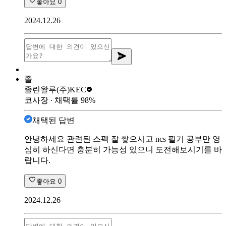
좋아요
0
2024.12.26
졸
졸린왈루
(주)KEC
코사장
∙ 채택률
98
%
채택된 답변
안녕하세요 관련된 스펙 잘 쌓으시고 ncs 필기 공부만 영
심히 하신다면 충분히 가능성 있으니 도전해보시기를 바
랍니다.
좋아요
0
2024.12.26