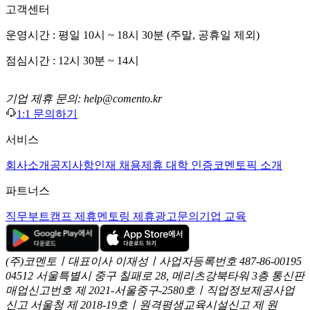
고객센터
운영시간 : 평일 10시 ~ 18시 30분 (주말, 공휴일 제외)
점심시간 : 12시 30분 ~ 14시
기업 제휴 문의: help@comento.kr
1:1 문의하기
서비스
회사소개
공지사항
인재 채용
제휴 대학 인증
코멘토픽 소개
파트너스
직무부트캠프 제휴
멘토링 제휴
광고문의
기업 교육
(주)코멘토ㅣ대표이사 이재성ㅣ사업자등록번호 487-86-00195
04512 서울특별시 중구 칠패로 28, 메리츠강북타워 3층
통신판
매업신고번호 제 2021-서울중구-2580호ㅣ직업정보제공사업
신고
서울청 제 2018-19호ㅣ원격평생교육시설신고 제 원