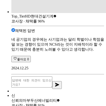
Top_Tier
HD현대건설기계
코사장
∙ 채택률
96
%
채택된 답변
네 공기업의 경우에는 사기업과는 달리 학벌이나 학점을
덜 보는 경향이 있으며 NCS라는 것이 지배적이라 할 수
있기 때문에 충분히 노려볼 수 있다고 생각합니다.
좋아요
0
2024.12.25
신
신뢰의마부
두산에너빌리티
코사장
∙ 채택률
91
%