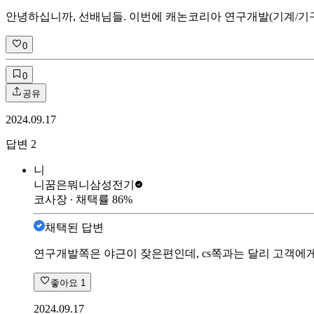
안녕하십니까, 선배님들. 이번에 캐논코리아 연구개발(기계/기구
0
0
공유
2024.09.17
답변
2
니
니꿈은뭐니
삼성전기
코사장
∙ 채택률
86
%
채택된 답변
연구개발쪽은 야근이 잦은편인데, cs쪽과는 달리 고객에게
좋아요
1
2024.09.17