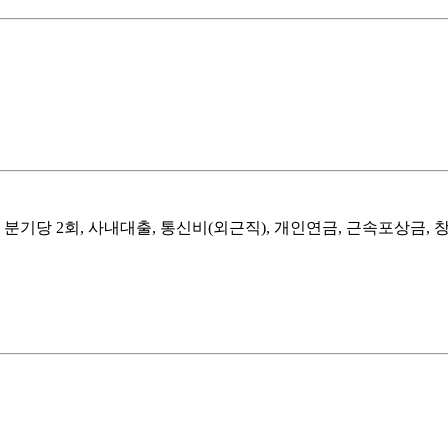
기당 2회, 사내대출, 통신비(외근직), 개인연금, 근속포상금, 