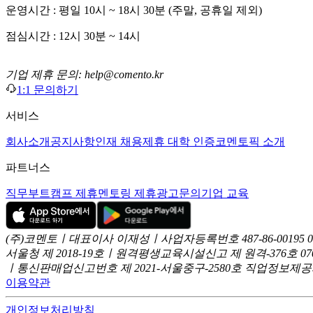
운영시간 : 평일 10시 ~ 18시 30분 (주말, 공휴일 제외)
점심시간 : 12시 30분 ~ 14시
기업 제휴 문의: help@comento.kr
1:1 문의하기
서비스
회사소개
공지사항
인재 채용
제휴 대학 인증
코멘토픽 소개
파트너스
직무부트캠프 제휴
멘토링 제휴
광고문의
기업 교육
(주)코멘토ㅣ대표이사 이재성ㅣ사업자등록번호 487-86-00195
서울청 제 2018-19호ㅣ원격평생교육시설신고 제 원격-376호
07
ㅣ통신판매업신고번호 제 2021-서울중구-2580호
직업정보제공사업
이용약관
개인정보처리방침