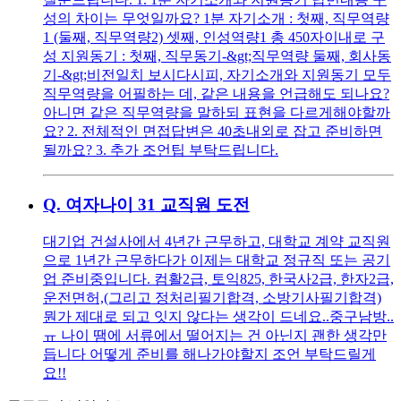
성의 차이는 무엇일까요? 1분 자기소개 : 첫째, 직무역량
1 (둘째, 직무역량2) 셋째, 인성역량1 총 450자이내로 구
성 지원동기 : 첫째, 직무동기-&gt;직무역량 둘째, 회사동
기-&gt;비전일치 보시다시피, 자기소개와 지원동기 모두
직무역량을 어필하는 데, 같은 내용을 언급해도 되나요?
아니면 같은 직무역량을 말하되 표현을 다르게해야할까
요? 2. 전체적인 면접답변은 40초내외로 잡고 준비하면
될까요? 3. 추가 조언팁 부탁드립니다.
Q.
여자나이 31 교직원 도전
대기업 건설사에서 4년간 근무하고, 대학교 계약 교직원
으로 1년간 근무하다가 이제는 대학교 정규직 또는 공기
업 준비중입니다. 컴활2급, 토익825, 한국사2급, 한자2급,
운전면허,(그리고 정처리필기합격, 소방기사필기합격)
뭔가 제대로 되고 잇지 않다는 생각이 드네요..중구남방..
ㅠ 나이 땜에 서류에서 떨어지는 건 아닌지 괜한 생각만
듭니다 어떻게 준비를 해나가야할지 조언 부탁드릴게
요!!