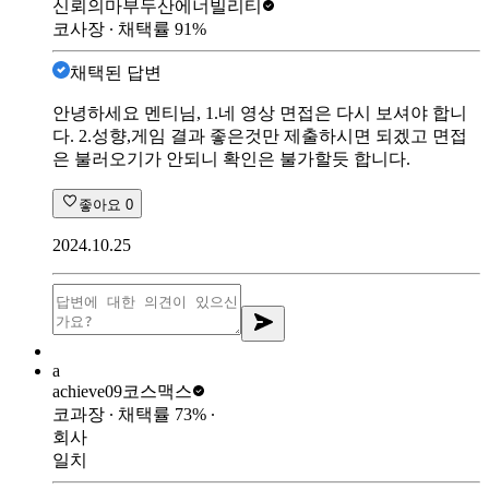
신뢰의마부
두산에너빌리티
코사장
∙ 채택률
91
%
채택된 답변
안녕하세요 멘티님, 1.네 영상 면접은 다시 보셔야 합니
다. 2.성향,게임 결과 좋은것만 제출하시면 되겠고 면접
은 불러오기가 안되니 확인은 불가할듯 합니다.
좋아요
0
2024.10.25
a
achieve09
코스맥스
코과장
∙ 채택률
73
%
∙
회사
일치