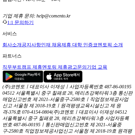
기업 제휴 문의: help@comento.kr
1:1 문의하기
서비스
회사소개
공지사항
인재 채용
제휴 대학 인증
코멘토픽 소개
파트너스
직무부트캠프 제휴
멘토링 제휴
광고문의
기업 교육
(주)코멘토ㅣ대표이사 이재성ㅣ사업자등록번호 487-86-00195
04512 서울특별시 중구 칠패로 28, 메리츠강북타워 3층
통신판
매업신고번호 제 2021-서울중구-2580호ㅣ직업정보제공사업
신고
서울청 제 2018-19호ㅣ원격평생교육시설신고 제 원
격-376호
070-4154-0804
(주)코멘토ㅣ대표이사 이재성
04512
서울특별시 중구 칠패로 28, 메리츠강북타워 3층
사업자등록
번호 487-86-00195ㅣ통신판매업신고번호 제 2021-서울중
구-2580호
직업정보제공사업신고 서울청 제 2018-19호
원격평