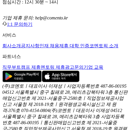
점심시간 : 12시 30분 ~ 14시
기업 제휴 문의: help@comento.kr
1:1 문의하기
서비스
회사소개
공지사항
인재 채용
제휴 대학 인증
코멘토픽 소개
파트너스
직무부트캠프 제휴
멘토링 제휴
광고문의
기업 교육
(주)코멘토ㅣ대표이사 이재성ㅣ사업자등록번호 487-86-00195
04512 서울특별시 중구 칠패로 28, 메리츠강북타워 3층
통신판
매업신고번호 제 2021-서울중구-2580호ㅣ직업정보제공사업
신고
서울청 제 2018-19호ㅣ원격평생교육시설신고 제 원
격-376호
070-4154-0804
(주)코멘토ㅣ대표이사 이재성
04512
서울특별시 중구 칠패로 28, 메리츠강북타워 3층
사업자등록
번호 487-86-00195ㅣ통신판매업신고번호 제 2021-서울중
구-2580호
직업정보제공사업신고 서울청 제 2018-19호
원격평