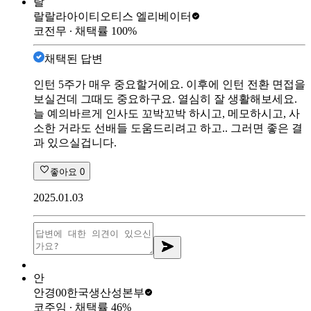
랄
랄랄라아이티
오티스 엘리베이터
코전무
∙ 채택률
100
%
채택된 답변
인턴 5주가 매우 중요할거에요. 이후에 인턴 전환 면접을
보실건데 그때도 중요하구요. 열심히 잘 생활해보세요.
늘 예의바르게 인사도 꼬박꼬박 하시고, 메모하시고, 사
소한 거라도 선배들 도움드리려고 하고.. 그러면 좋은 결
과 있으실겁니다.
좋아요
0
2025.01.03
안
안경00
한국생산성본부
코주임
∙ 채택률
46
%