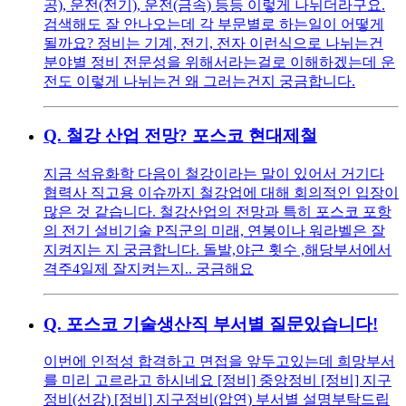
공), 운전(전기), 운전(금속) 등등 이렇게 나뉘더라구요.
검색해도 잘 안나오는데 각 부문별로 하는일이 어떻게
될까요? 정비는 기계, 전기, 전자 이런식으로 나뉘는건
분야별 정비 전문성을 위해서라는걸로 이해하겠는데 운
전도 이렇게 나뉘는건 왜 그러는건지 궁금합니다.
Q.
철강 산업 전망? 포스코 현대제철
지금 석유화학 다음이 철강이라는 말이 있어서 거기다
협력사 직고용 이슈까지 철강업에 대해 회의적인 입장이
많은 것 같습니다. 철강산업의 전망과 특히 포스코 포항
의 전기 설비기술 P직군의 미래, 연봉이나 워라벨은 잘
지켜지는 지 궁금합니다. 돌발,야근 횟수 ,해당부서에서
격주4일제 잘지켜는지.. 궁금해요
Q.
포스코 기술생산직 부서별 질문있습니다!
이번에 인적성 합격하고 면접을 앞두고있는데 희망부서
를 미리 고르라고 하시네요 [정비] 중앙정비 [정비] 지구
정비(선강) [정비] 지구정비(압연) 부서별 설명부탁드립