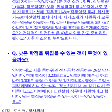
성의 차이는 무엇일까요? 1분 자기소개 : 첫째, 직무역량
1 (둘째, 직무역량2) 셋째, 인성역량1 총 450자이내로 구
성 지원동기 : 첫째, 직무동기-&gt;직무역량 둘째, 회사동
기-&gt;비전일치 보시다시피, 자기소개와 지원동기 모두
직무역량을 어필하는 데, 같은 내용을 언급해도 되나요?
아니면 같은 직무역량을 말하되 표현을 다르게해야할까
요? 2. 전체적인 면접답변은 40초내외로 잡고 준비하면
될까요? 3. 추가 조언팁 부탁드립니다.
Q.
낮은 학점을 뒤집을 수 있는 것이 무엇이 있
을까요?
안녕하세요 서울 중하위권 전자공학 전공하는 26살 남자
입니다. 현재 학점이 3.23되고요.. 막학기에 재수강 하고
나면 3.3대로 올릴 수 있을 것 같긴합니다. 영어는 토익스
피킹 레벨6 하나 있습니다. 정보처리기사는 실기 다시 준
비중이고요. 이번에 KT IT컨설팅 직무에 지원하려고 합
니다. 낮은 학점을 뒤집을 수 있는 것이 무엇일 있을까
요...?
이직
·
포스코
/
생산관리