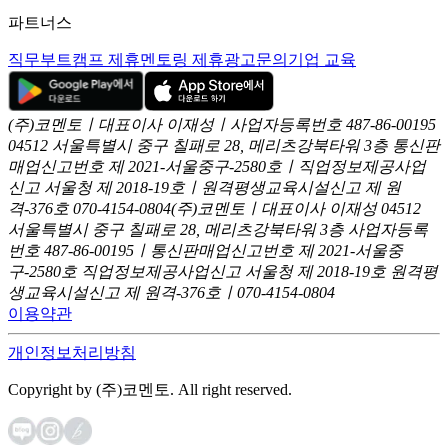
파트너스
직무부트캠프 제휴
멘토링 제휴
광고문의
기업 교육
(주)코멘토ㅣ대표이사 이재성ㅣ사업자등록번호 487-86-00195
04512 서울특별시 중구 칠패로 28, 메리츠강북타워 3층
통신판
매업신고번호 제 2021-서울중구-2580호ㅣ직업정보제공사업
신고
서울청 제 2018-19호ㅣ원격평생교육시설신고 제 원
격-376호
070-4154-0804
(주)코멘토ㅣ대표이사 이재성
04512
서울특별시 중구 칠패로 28, 메리츠강북타워 3층
사업자등록
번호 487-86-00195ㅣ통신판매업신고번호 제 2021-서울중
구-2580호
직업정보제공사업신고 서울청 제 2018-19호
원격평
생교육시설신고 제 원격-376호ㅣ070-4154-0804
이용약관
개인정보처리방침
Copyright by (주)코멘토. All right reserved.