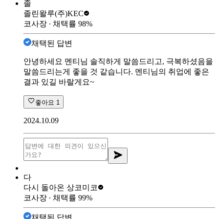
졸
졸린왈루
(주)KEC
코사장
∙ 채택률
98
%
채택된 답변
안녕하세요 멘티님 솔직하게 말씀드리고, 극복하셨음을
말씀드리는게 좋을 것 같습니다. 멘티님의 취업에 좋은
결과 있길 바랄게요~
좋아요
1
2024.10.09
다
다시 돌아온 상
코미코
코사장
∙ 채택률
99
%
채택된 답변