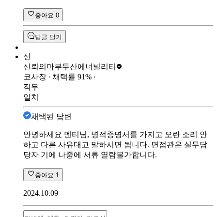
좋아요
0
답글 달기
신
신뢰의마부
두산에너빌리티
코사장
∙ 채택률
91
%
∙
직무
일치
채택된 답변
안녕하세요 멘티님, 병적증명서를 가지고 오란 소리 안
하고 다른 사유대고 말하시면 됩니다. 면접관은 실무담
당자 기에 나중에 서류 열람불가합니다.
좋아요
1
2024.10.09