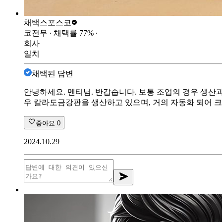
채택스
포스코
코전무
∙ 채택률
77
%
∙
회사
일치
채택된 답변
안녕하세요. 멘티님. 반갑습니다. 보통 조업의 경우 생산
우 칼라도금강판을 생산하고 있으며, 거의 자동화 되어 크
좋아요
0
2024.10.29