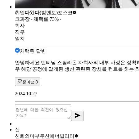
취업다왔다(범멘토)
포스코
코과장
∙ 채택률
73
%
∙
회사
직무
일치
채택된 답변
안녕하세요 멘티님 스틸리온 자회사의 내부 사정은 정확히 
우 해당 공정에 맡게된 생산 관련된 장치를 컨트롤 하는 
좋아요
0
2024.10.27
신
신뢰의마부
두산에너빌리티