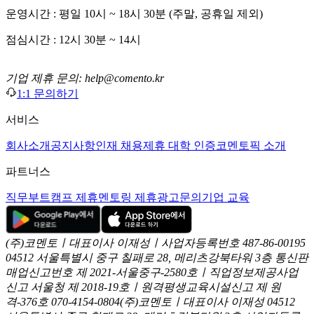
운영시간 : 평일 10시 ~ 18시 30분 (주말, 공휴일 제외)
점심시간 : 12시 30분 ~ 14시
기업 제휴 문의: help@comento.kr
1:1 문의하기
서비스
회사소개
공지사항
인재 채용
제휴 대학 인증
코멘토픽 소개
파트너스
직무부트캠프 제휴
멘토링 제휴
광고문의
기업 교육
(주)코멘토ㅣ대표이사 이재성ㅣ사업자등록번호 487-86-00195
04512 서울특별시 중구 칠패로 28, 메리츠강북타워 3층
통신판
매업신고번호 제 2021-서울중구-2580호ㅣ직업정보제공사업
신고
서울청 제 2018-19호ㅣ원격평생교육시설신고 제 원
격-376호
070-4154-0804
(주)코멘토ㅣ대표이사 이재성
04512