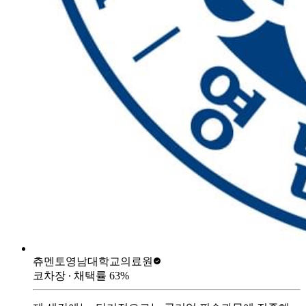
츄멘토
영남대학교의료원
코차장
∙ 채택률
63
%