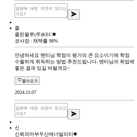
졸
졸린왈루
(주)KEC
코사장
∙ 채택률
98
%
안녕하세요 멘티님 학점이 평가의 큰 요소이기에 학점
수월하게 취득하는 방법 추천드립니다. 멘티님의 취업에
좋은 결과 있길 바랄게요~
좋아요
0
2024.11.07
신
신뢰의마부
두산에너빌리티