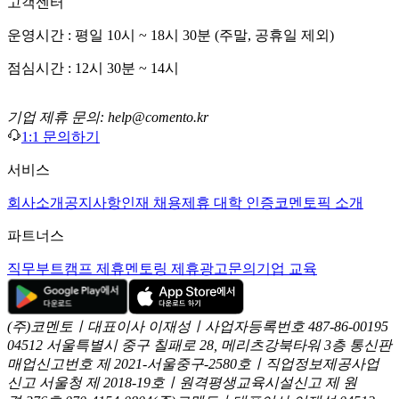
고객센터
운영시간 : 평일 10시 ~ 18시 30분 (주말, 공휴일 제외)
점심시간 : 12시 30분 ~ 14시
기업 제휴 문의: help@comento.kr
1:1 문의하기
서비스
회사소개
공지사항
인재 채용
제휴 대학 인증
코멘토픽 소개
파트너스
직무부트캠프 제휴
멘토링 제휴
광고문의
기업 교육
(주)코멘토ㅣ대표이사 이재성ㅣ사업자등록번호 487-86-00195
04512 서울특별시 중구 칠패로 28, 메리츠강북타워 3층
통신판
매업신고번호 제 2021-서울중구-2580호ㅣ직업정보제공사업
신고
서울청 제 2018-19호ㅣ원격평생교육시설신고 제 원