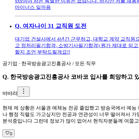
xxx여야 하는 특별한 이유는 없습니다. 하지만 저를 채용해
마이너스 일까용
Q.
여자나이 31 교직원 도전
대기업 건설사에서 4년간 근무하고, 대학교 계약 교직원으로
고 정처리필기합격, 소방기사필기합격) 뭔가 제대로 되고 
할지 조언 부탁드릴게요!!
공기업
·
한국방송광고진흥공사
/
모든 직무
Q.
한국방송광고진흥공사 코바코 입사를 희망하고 있
뱌
뱌랴
현재 제 상황은 서울권 예체능 전공 졸업했고 방송국에서 예능 
나 행정 직렬도 가고싶지만 전공과 연관성이 너무 떨어져서 가
분석중입니다 그런데 정보가 많이 없어서 현직자분들께 여쭙고 
0