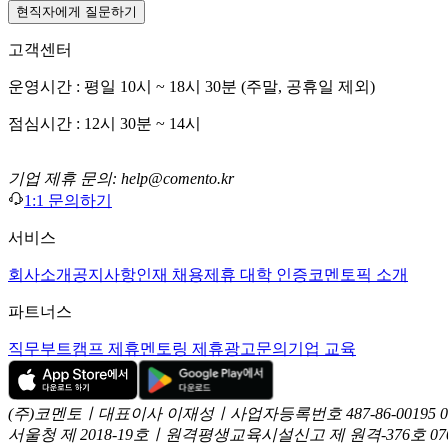
현직자에게 질문하기
고객센터
운영시간 : 평일 10시 ~ 18시 30분 (주말, 공휴일 제외)
점심시간 : 12시 30분 ~ 14시
기업 제휴 문의: help@comento.kr
1:1 문의하기
서비스
회사소개
공지사항
인재 채용
제휴 대학 인증
코멘토픽 소개
파트너스
직무부트캠프 제휴
멘토링 제휴
광고문의
기업 교육
(주)코멘토ㅣ대표이사 이재성ㅣ사업자등록번호 487-86-00195
서울청 제 2018-19호ㅣ원격평생교육시설신고 제 원격-376호
07