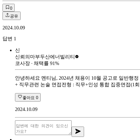
0
공유
2024.10.09
답변
1
신
신뢰의마부
두산에너빌리티
코사장
∙ 채택률
91
%
안녕하세요 멘티님, 2024년 채용이 10월 공고로 일반행정 
+ 직무관련 논술 면접전형 : 직무+인성 통합 집중면접(1
좋아요
0
2024.10.09