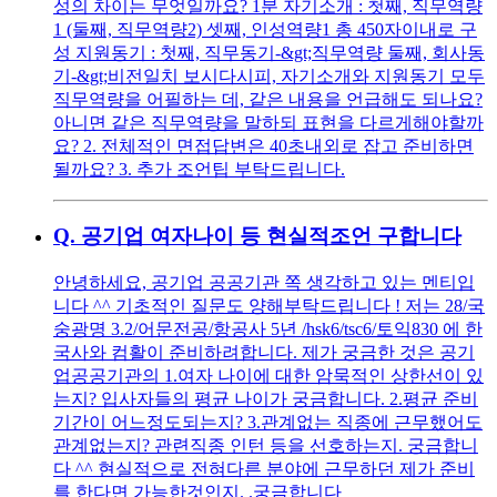
성의 차이는 무엇일까요? 1분 자기소개 : 첫째, 직무역량
1 (둘째, 직무역량2) 셋째, 인성역량1 총 450자이내로 구
성 지원동기 : 첫째, 직무동기-&gt;직무역량 둘째, 회사동
기-&gt;비전일치 보시다시피, 자기소개와 지원동기 모두
직무역량을 어필하는 데, 같은 내용을 언급해도 되나요?
아니면 같은 직무역량을 말하되 표현을 다르게해야할까
요? 2. 전체적인 면접답변은 40초내외로 잡고 준비하면
될까요? 3. 추가 조언팁 부탁드립니다.
Q.
공기업 여자나이 등 현실적조언 구합니다
안녕하세요, 공기업 공공기관 쪽 생각하고 있는 멘티입
니다 ^^ 기초적인 질문도 양해부탁드립니다 ! 저는 28/국
숭광명 3.2/어문전공/항공사 5년 /hsk6/tsc6/토익830 에 한
국사와 컴활이 준비하려합니다. 제가 궁금한 것은 공기
업공공기관의 1.여자 나이에 대한 암묵적인 상한선이 있
는지? 입사자들의 평균 나이가 궁금합니다. 2.평균 준비
기간이 어느정도되는지? 3.관계없는 직종에 근무했어도
관계없는지? 관련직종 인턴 등을 선호하는지. 궁금합니
다 ^^ 현실적으로 전혀다른 분야에 근무하던 제가 준비
를 한다면 가능한것인지. .궁금합니다