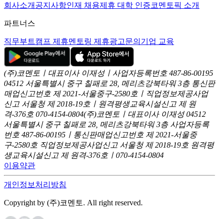
회사소개
공지사항
인재 채용
제휴 대학 인증
코멘토픽 소개
파트너스
직무부트캠프 제휴
멘토링 제휴
광고문의
기업 교육
(주)코멘토ㅣ대표이사 이재성ㅣ사업자등록번호 487-86-00195
04512 서울특별시 중구 칠패로 28, 메리츠강북타워 3층
통신판
매업신고번호 제 2021-서울중구-2580호ㅣ직업정보제공사업
신고
서울청 제 2018-19호ㅣ원격평생교육시설신고 제 원
격-376호
070-4154-0804
(주)코멘토ㅣ대표이사 이재성
04512
서울특별시 중구 칠패로 28, 메리츠강북타워 3층
사업자등록
번호 487-86-00195ㅣ통신판매업신고번호 제 2021-서울중
구-2580호
직업정보제공사업신고 서울청 제 2018-19호
원격평
생교육시설신고 제 원격-376호ㅣ070-4154-0804
이용약관
개인정보처리방침
Copyright by (주)코멘토. All right reserved.