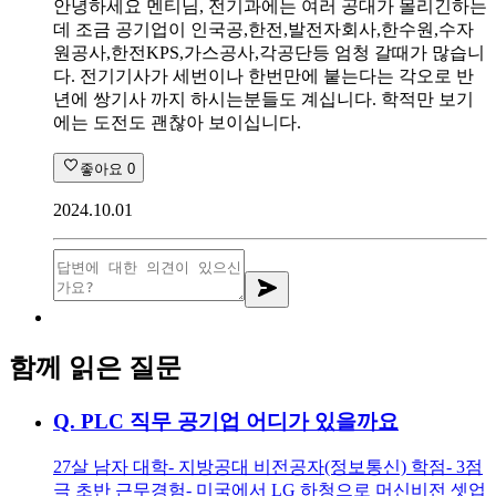
안녕하세요 멘티님, 전기과에는 여러 공대가 몰리긴하는
데 조금 공기업이 인국공,한전,발전자회사,한수원,수자
원공사,한전KPS,가스공사,각공단등 엄청 갈때가 많습니
다. 전기기사가 세번이나 한번만에 붙는다는 각오로 반
년에 쌍기사 까지 하시는분들도 계십니다. 학적만 보기
에는 도전도 괜찮아 보이십니다.
좋아요
0
2024.10.01
함께 읽은 질문
Q.
PLC 직무 공기업 어디가 있을까요
27살 남자 대학- 지방공대 비전공자(정보통신) 학점- 3점
극 초반 근무경험- 미국에서 LG 하청으로 머신비전 셋업