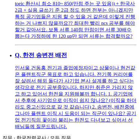
toeic 환산시 최소 810~ 850(만점 주는 곳 있음)) + 한국사
2급 + 실용 글쓰기 준 2급 정도 하면 전부는 아니겠지만
특정 공기업들은 지원 할 수 있을 거 같은데 이렇게 진행
하는 거 나쁘지 않을까요?? 최대한 빨리 ncs 공부를 해야
할거 같아서요. 보통 서류 140점 만점이면 서류 30배수
뽑는다 가정하에 한 120 up만 되면 서류는 합격할까요?
Q.
한전 송변전 배전
인서울 건동홍 전기과 졸업예정자이고 삼물이나 현건같
은 플랜트직군 목표로 하고 있습니다. 전기쪽 커리어를
잘 살려서 해외 돌다가 사기업 본사 설계를 하고 싶다는
생각으로 전기 공부중입니다. 하지만 취준은 가리지 않
고 하고 있어서 한전을 지원해볼까 합니다. 1. 공기업에
서 추후에 사기업으로 이직이 쉽지 않나요? (이직을 하더
라도 중고신입으로 갈 것 같습니다) 2. 송변전, 배전중에
그나마 플랜트 이직 시 도움이 되는 직군이 있나요? 공기
업 전기직의 꽃이라 불리는 한전도 다녀보고 싶어서 선
배님들께 질문드립니다.
직무
·
한국전력공사
/
모든 직무