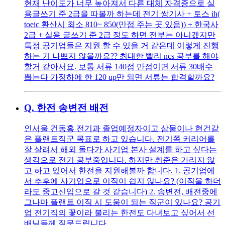
현재 난이도가 너무 높아져서 다른 대체 자격증으로 실
용글쓰기 준 2급을 따볼까 하는데 전기 쌍기사 + 토스 ih(
toeic 환산시 최소 810~ 850(만점 주는 곳 있음)) + 한국사
2급 + 실용 글쓰기 준 2급 정도 하면 전부는 아니겠지만
특정 공기업들은 지원 할 수 있을 거 같은데 이렇게 진행
하는 거 나쁘지 않을까요?? 최대한 빨리 ncs 공부를 해야
할거 같아서요. 보통 서류 140점 만점이면 서류 30배수
뽑는다 가정하에 한 120 up만 되면 서류는 합격할까요?
Q.
한전 송변전 배전
인서울 건동홍 전기과 졸업예정자이고 삼물이나 현건같
은 플랜트직군 목표로 하고 있습니다. 전기쪽 커리어를
잘 살려서 해외 돌다가 사기업 본사 설계를 하고 싶다는
생각으로 전기 공부중입니다. 하지만 취준은 가리지 않
고 하고 있어서 한전을 지원해볼까 합니다. 1. 공기업에
서 추후에 사기업으로 이직이 쉽지 않나요? (이직을 하더
라도 중고신입으로 갈 것 같습니다) 2. 송변전, 배전중에
그나마 플랜트 이직 시 도움이 되는 직군이 있나요? 공기
업 전기직의 꽃이라 불리는 한전도 다녀보고 싶어서 선
배님들께 질문드립니다.