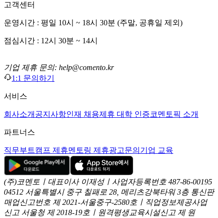
고객센터
운영시간 : 평일 10시 ~ 18시 30분 (주말, 공휴일 제외)
점심시간 : 12시 30분 ~ 14시
기업 제휴 문의: help@comento.kr
1:1 문의하기
서비스
회사소개
공지사항
인재 채용
제휴 대학 인증
코멘토픽 소개
파트너스
직무부트캠프 제휴
멘토링 제휴
광고문의
기업 교육
(주)코멘토ㅣ대표이사 이재성ㅣ사업자등록번호 487-86-00195
04512 서울특별시 중구 칠패로 28, 메리츠강북타워 3층
통신판
매업신고번호 제 2021-서울중구-2580호ㅣ직업정보제공사업
신고
서울청 제 2018-19호ㅣ원격평생교육시설신고 제 원