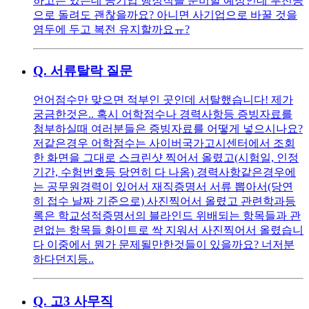
하고는 있는데 공기업 행정직을 준비할 예정인데 부전공
으로 돌려도 괜찮을까요? 아니면 사기업으로 바꿀 것을
염두에 두고 복전 유지할까요ㅠ?
Q.
서류탈락 질문
언어점수만 맞으면 적부인 곳인데 서탈했습니다! 제가
궁금한것은.. 혹시 어학점수나 경력사항등 증빙자료를
첨부하실때 여러분들은 증빙자료를 어떻게 넣으시나요?
저같은경우 어학점수는 사이버국가고시센터에서 조회
한 화면을 그대로 스크린샷 찍어서 올렸고(시험일, 인정
기간, 수험번호등 당연히 다 나옴) 경력사항같은경우에
는 공무원경력이 있어서 재직증명서 서류 뽑아서(당연
히 접수 날짜 기준으로) 사진찍어서 올렸고 관련학과등
록은 학교성적증명서의 블라인드 위배되는 항목들과 관
련없는 항목들 화이트로 싹 지워서 사진찍어서 올렸습니
다 이중에서 뭔가 문제될만한것들이 있을까요? 너저분
하다던지등..
Q.
고3 사무직