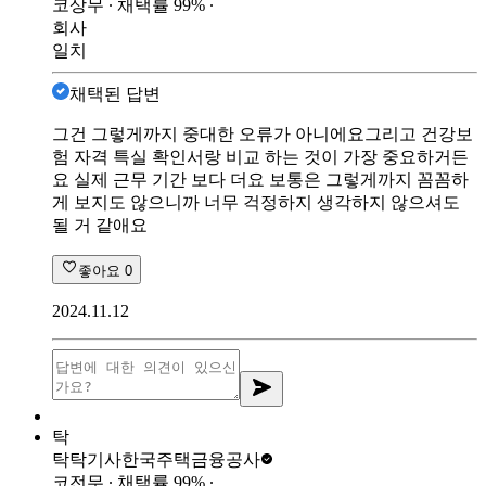
코상무
∙ 채택률
99
%
∙
회사
일치
채택된 답변
그건 그렇게까지 중대한 오류가 아니에요그리고 건강보
험 자격 특실 확인서랑 비교 하는 것이 가장 중요하거든
요 실제 근무 기간 보다 더요 보통은 그렇게까지 꼼꼼하
게 보지도 않으니까 너무 걱정하지 생각하지 않으셔도
될 거 같애요
좋아요
0
2024.11.12
탁
탁탁기사
한국주택금융공사
코전무
∙ 채택률
99
%
∙