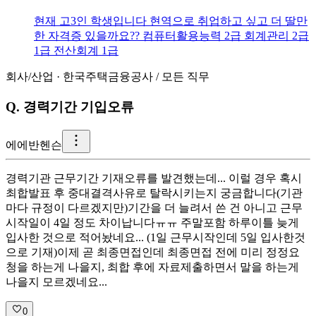
현재 고3인 학생입니다 현역으로 취업하고 싶고 더 딸만
한 자격증 있을까요?? 컴퓨터활용능력 2급 회계관리 2급
1급 전산회계 1급
회사/산업
·
한국주택금융공사
/
모든 직무
Q.
경력기간 기입오류
에
에반헨슨
경력기관 근무기간 기재오류를 발견했는데... 이럴 경우 혹시
최합발표 후 중대결격사유로 탈락시키는지 궁금합니다(기관
마다 규정이 다르겠지만) ​ 기간을 더 늘려서 쓴 건 아니고 근무
시작일이 4일 정도 차이납니다ㅠㅠ 주말포함 하루이틀 늦게
입사한 것으로 적어놨네요... (1일 근무시작인데 5일 입사한것
으로 기재) ​ 이제 곧 최종면접인데 최종면접 전에 미리 정정요
청을 하는게 나을지, 최합 후에 자료제출하면서 말을 하는게
나을지 모르겠네요...
0