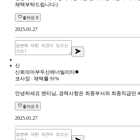
채택부탁드립니다:)
좋아요
0
2025.01.27
신
신뢰의마부
두산에너빌리티
코사장
∙ 채택률
91
%
안녕하세요 멘티님, 경력사항은 최종부서와 최종직급만 써
좋아요
0
2025.01.27