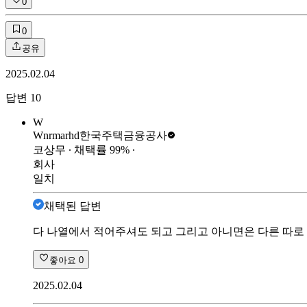
0
0
공유
2025.02.04
답변
10
W
Wnrmarhd
한국주택금융공사
코상무
∙ 채택률
99
%
∙
회사
일치
채택된 답변
다 나열에서 적어주셔도 되고 그리고 아니면은 다른 따로 
좋아요
0
2025.02.04