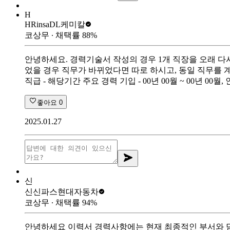
H
HRinsa
DL케미칼
코상무
∙ 채택률
88
%
안녕하세요. 경력기술서 작성의 경우 1개 직장을 오래 다
었을 경우 직무가 바뀌었다면 따로 하시고, 동일 직무를 계속 
직급 - 해당기간 주요 경력 기입 - 00년 00월 ~ 00년 00
좋아요
0
2025.01.27
신
신신파스
현대자동차
코상무
∙ 채택률
94
%
안녕하세요 이력서 경력사항에는 현재 최종적인 부서와 담