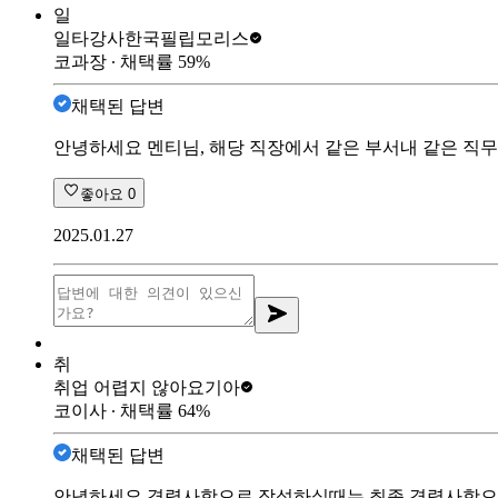
일
일타강사
한국필립모리스
코과장
∙ 채택률
59
%
채택된 답변
안녕하세요 멘티님, 해당 직장에서 같은 부서내 같은 직무
좋아요
0
2025.01.27
취
취업 어렵지 않아요
기아
코이사
∙ 채택률
64
%
채택된 답변
안녕하세요 경력사항으로 작성하실때는 최종 경력사항으