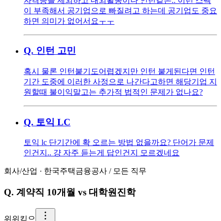
자격증을 제외하고 대외활동이나 인턴같은.. 이런 스펙
이 부족해서 공기업으로 빠질려고 하는데 공기업도 중요
하면 의미가 없어서요ㅜㅜ
Q.
인턴 고민
혹시 물론 인턴붙기도어렵겠지만 인턴 붙게된다면 인턴
기간 도중에 이러한 사정으로 나간다고하면 해당기업 지
원할때 불이익말고는 추가적 법적인 문제가 없나요?
Q.
토익 LC
토익 lc 단기간에 확 오르는 방법 없을까요? 단어가 문제
인건지.. 걍 자주 듣는게 답인건지 모르겠네요
회사/산업
·
한국주택금융공사
/
모든 직무
Q.
계약직 10개월 vs 대학원진학
위
위킫으