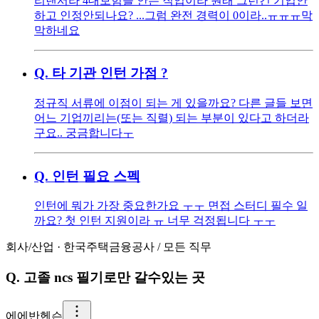
리랜서라 4대보험을 안든 직업이라 원래 그런건 기입안
하고 인정안되나요? ...그럼 완전 경력이 0이라..ㅠㅠㅠ막
막하네요
Q.
타 기관 인턴 가점 ?
정규직 서류에 이점이 되는 게 있을까요? 다른 글들 보면
어느 기업끼리는(또는 직렬) 되는 부분이 있다고 하더라
구요.. 궁금합니다ㅜ
Q.
인턴 필요 스펙
인턴에 뭐가 가장 중요한가요 ㅜㅜ 면접 스터디 필수 일
까요? 첫 인턴 지원이라 ㅠ 너무 걱정됩니다 ㅜㅜ
회사/산업
·
한국주택금융공사
/
모든 직무
Q.
고졸 ncs 필기로만 갈수있는 곳
에
에반헨슨