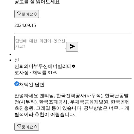
공고를 잘 읽어보세요
좋아요
0
2024.09.15
신
신뢰의마부
두산에너빌리티
코사장
∙ 채택률
91
%
채택된 답변
안녕하세요 멘티님, 한국전력공사(사무직), 한국난동발
전(사무직), 한국조폐공사, 우체국금융개발원, 한국콘텐
츠진흥원, 코레일 등이 있습니다. 공부방법은 너무나 개
별적이라 추천이 어렵습니다.
좋아요
0