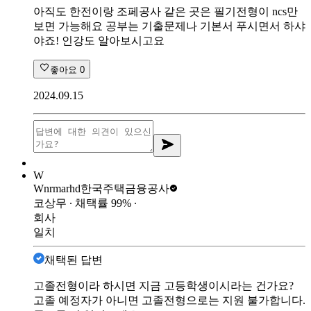
아직도 한전이랑 조페공사 같은 곳은 필기전형이 ncs만
보면 가능해요 공부는 기출문제나 기본서 푸시면서 하샤
야죠! 인강도 알아보시고요
좋아요
0
2024.09.15
W
Wnrmarhd
한국주택금융공사
코상무
∙ 채택률
99
%
∙
회사
일치
채택된 답변
고졸전형이라 하시면 지금 고등학생이시라는 건가요?
고졸 예정자가 아니면 고졸전형으로는 지원 불가합니다.