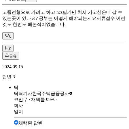
고졸전형으로 가려고 하고 ncs필기만 쳐서 가고싶은데 갈 수
있는곳이 있나요? 공부는 어떻게 해야되는지요 ​ 서류접수 이런
것도 한번도 해본적이없습니다.
0
0
공유
2024.09.15
답변
3
탁
탁탁기사
한국주택금융공사
코전무
∙ 채택률
99
%
∙
회사
일치
채택된 답변