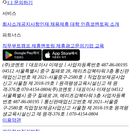
1:1 문의하기
서비스
회사소개
공지사항
인재 채용
제휴 대학 인증
코멘토픽 소개
파트너스
직무부트캠프 제휴
멘토링 제휴
광고문의
기업 교육
(주)코멘토ㅣ대표이사 이재성ㅣ사업자등록번호 487-86-00195
04512 서울특별시 중구 칠패로 28, 메리츠강북타워 3층
통신판
매업신고번호 제 2021-서울중구-2580호ㅣ직업정보제공사업
신고
서울청 제 2018-19호ㅣ원격평생교육시설신고 제 원
격-376호
070-4154-0804
(주)코멘토ㅣ대표이사 이재성
04512
서울특별시 중구 칠패로 28, 메리츠강북타워 3층
사업자등록
번호 487-86-00195ㅣ통신판매업신고번호 제 2021-서울중
구-2580호
직업정보제공사업신고 서울청 제 2018-19호
원격평
생교육시설신고 제 원격-376호ㅣ070-4154-0804
이용약관