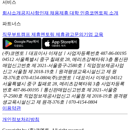
서비스
회사소개
공지사항
인재 채용
제휴 대학 인증
코멘토픽 소개
파트너스
직무부트캠프 제휴
멘토링 제휴
광고문의
기업 교육
(주)코멘토ㅣ대표이사 이재성ㅣ사업자등록번호 487-86-00195
04512 서울특별시 중구 칠패로 28, 메리츠강북타워 3층
통신판
매업신고번호 제 2021-서울중구-2580호ㅣ직업정보제공사업
신고
서울청 제 2018-19호ㅣ원격평생교육시설신고 제 원
격-376호
070-4154-0804
(주)코멘토ㅣ대표이사 이재성
04512
서울특별시 중구 칠패로 28, 메리츠강북타워 3층
사업자등록
번호 487-86-00195ㅣ통신판매업신고번호 제 2021-서울중
구-2580호
직업정보제공사업신고 서울청 제 2018-19호
원격평
생교육시설신고 제 원격-376호ㅣ070-4154-0804
이용약관
개인정보처리방침