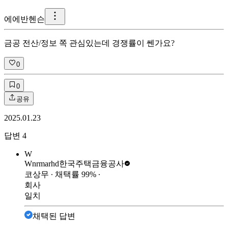
에
에반헨슨
금공 전산/정보 쪽 관심있는데 경쟁률이 쎈가요?
0
0
공유
2025.01.23
답변
4
W
Wnrmarhd
한국주택금융공사
코상무
∙ 채택률
99
%
∙
회사
일치
채택된 답변