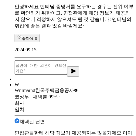
안녕하세요 멘티님 증명서를 요구하는 경우는 진위 여부
를 확인하기 위함이고, 면접관에게 해당 정보가 제공되
지 않으니 걱정하지 않으셔도 될 것 같습니다! 멘티님의
취업에 좋은 결과 있길 바랄게요~
좋아요
0
2024.09.15
W
Wnrmarhd
한국주택금융공사
코상무
∙ 채택률
99
%
∙
회사
일치
채택된 답변
면접관들한테 해당 정보가 제공되지는 않을거에요 아마