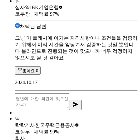
심
심사역
IBK기업은행
코부장
∙ 채택률
97
%
채택된 답변
그냥 이 플래시에 아기는 자격사항이나 조건들을 검증하
기 위해서 미리 시간을 앞당겨서 검증하는 것일 뿐입니
다 블라인드로 진행되는 것이 맞으니까 너무 걱정하지
않으셔도 될 것 같아요
좋아요
0
2024.10.17
탁
탁탁기사
한국주택금융공사
코상무
∙ 채택률
99
%
∙
회사