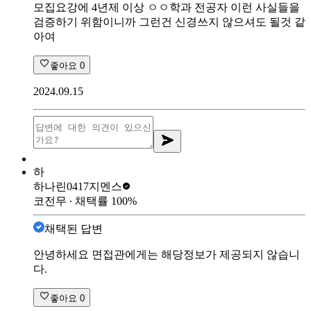
모집요강에 4년제 이상 ㅇㅇ학과 전공자 이런 사실들을
검증하기 위함이니까 그런건 신경쓰지 않으셔도 될것 같
아여
좋아요
0
2024.09.15
하
하나린0417
지멘스
코전무
∙ 채택률
100
%
채택된 답변
안녕하세요 면접관에게는 해당정보가 제공되지 않습니
다.
좋아요
0