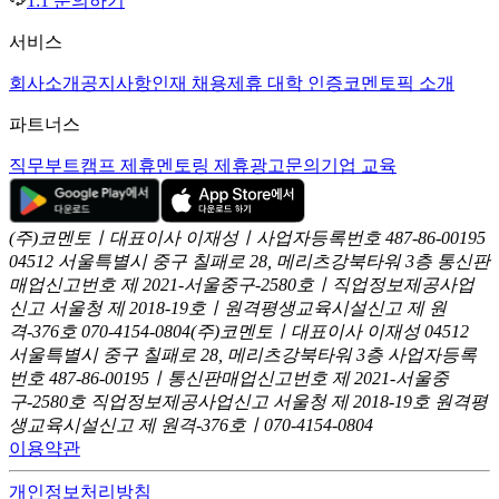
1:1 문의하기
서비스
회사소개
공지사항
인재 채용
제휴 대학 인증
코멘토픽 소개
파트너스
직무부트캠프 제휴
멘토링 제휴
광고문의
기업 교육
(주)코멘토ㅣ대표이사 이재성ㅣ사업자등록번호 487-86-00195
04512 서울특별시 중구 칠패로 28, 메리츠강북타워 3층
통신판
매업신고번호 제 2021-서울중구-2580호ㅣ직업정보제공사업
신고
서울청 제 2018-19호ㅣ원격평생교육시설신고 제 원
격-376호
070-4154-0804
(주)코멘토ㅣ대표이사 이재성
04512
서울특별시 중구 칠패로 28, 메리츠강북타워 3층
사업자등록
번호 487-86-00195ㅣ통신판매업신고번호 제 2021-서울중
구-2580호
직업정보제공사업신고 서울청 제 2018-19호
원격평
생교육시설신고 제 원격-376호ㅣ070-4154-0804
이용약관
개인정보처리방침