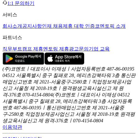
1:1 문의하기
서비스
회사소개
공지사항
인재 채용
제휴 대학 인증
코멘토픽 소개
파트너스
직무부트캠프 제휴
멘토링 제휴
광고문의
기업 교육
(주)코멘토ㅣ대표이사 이재성ㅣ사업자등록번호 487-86-00195
04512 서울특별시 중구 칠패로 28, 메리츠강북타워 3층
통신판
매업신고번호 제 2021-서울중구-2580호ㅣ직업정보제공사업
신고
서울청 제 2018-19호ㅣ원격평생교육시설신고 제 원
격-376호
070-4154-0804
(주)코멘토ㅣ대표이사 이재성
04512
서울특별시 중구 칠패로 28, 메리츠강북타워 3층
사업자등록
번호 487-86-00195ㅣ통신판매업신고번호 제 2021-서울중
구-2580호
직업정보제공사업신고 서울청 제 2018-19호
원격평
생교육시설신고 제 원격-376호ㅣ070-4154-0804
이용약관