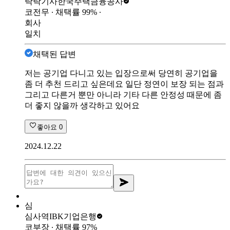
탁탁기사
한국주택금융공사
코전무
∙ 채택률
99
%
∙
회사
일치
채택된 답변
저는 공기업 다니고 있는 입장으로써 당연히 공기업을
좀 더 추천 드리고 싶은데요 일단 정연이 보장 되는 점과
그리고 다른거 뿐만 아니라 기타 다른 안정성 때문에 좀
더 좋지 않을까 생각하고 있어요
좋아요
0
2024.12.22
심
심사역
IBK기업은행
코부장
∙ 채택률
97
%