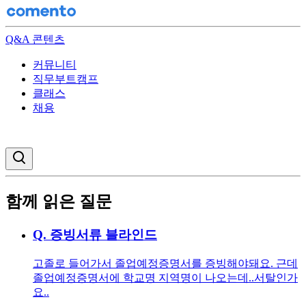
Q&A 콘텐츠
커뮤니티
직무부트캠프
클래스
채용
검색창 열기
함께 읽은 질문
Q.
증빙서류 블라인드
고졸로 들어가서 졸업예정증명서를 증빙해야돼요. 근데
졸업예정증명서에 학교명 지역명이 나오는데..서탈인가
요..