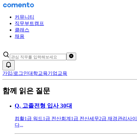
커뮤니티
직무부트캠프
클래스
채용
검색어 초기화
알림
가입/로그인
대학교육
기업교육
함께 읽은 질문
Q.
고졸전형 입사 30대
컴활1급 워드1급 전산회계1급 전산세무2급 재경관리사 ​
다,,,