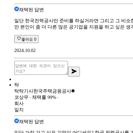
채택된 답변
일단 한국전력공사만 준비를 하실거라면 그리고 그 비슷한
만 본인이 좀 더 다른 많은 공기업을 지원을 하고 싶은 
좋아요
0
2024.10.02
탁
탁탁기사
한국주택금융공사
코상무
∙ 채택률
99
%
∙
회사
일치
채택된 답변
일단 가장 가고 싶은 기업이 어디세요? 한국 전력공사를