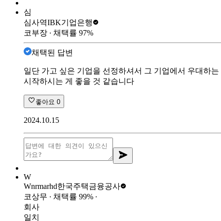
심
심사역
IBK기업은행
코부장
∙ 채택률
97
%
채택된 답변
일단 가고 싶은 기업을 선정하셔서 그 기업에서 우대하는
시작하시는 게 좋을 것 같습니다
좋아요
0
2024.10.15
W
Wnrmarhd
한국주택금융공사
코상무
∙ 채택률
99
%
∙
회사
일치