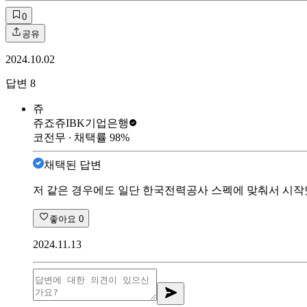
0
공유
2024.10.02
답변
8
쥬
쥬죠쥬
IBK기업은행
코전무
∙ 채택률
98
%
채택된 답변
저 같은 경우에도 일단 한국전력공사 스펙에 맞춰서 시작
좋아요
0
2024.11.13