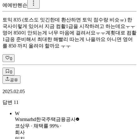
에
에반헨슨
토익 835 (토스도 잇긴한데 환산하면 토익 점수랑 비슷ㅠ) 한
국사 ​ 이렇게 있어서 지금 컴활1급을 시작하려고 하는데요ㅜㅜ
영어 850이 안되는게 너무 마음에 걸려서요ㅜㅜ ​ 계횟대로 컴활
1급응 준비해서 최대한 해빨리 따는게 나을까요 아니면 영어
를 850 까지 올려야 할까요 ㅜㅜ
0
0
공유
2025.02.05
답변
11
W
Wnrmarhd
한국주택금융공사
코상무
∙ 채택률
99
%
∙
회사
일치