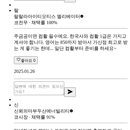
랄
랄랄라아이티
오티스 엘리베이터
코전무
∙ 채택률
100
%
주금공이면 컴활 필수에요. 한국사와 컴활 1급은 가지고
계셔야 합니다. 영어는 850까지 받아서 가산점 최고로 받
는 게 좋기는 한데... 일단 컴활부터 준비를 하세요~
좋아요
0
2025.01.26
신
신뢰의마부
두산에너빌리티
코사장
∙ 채택률
91
%