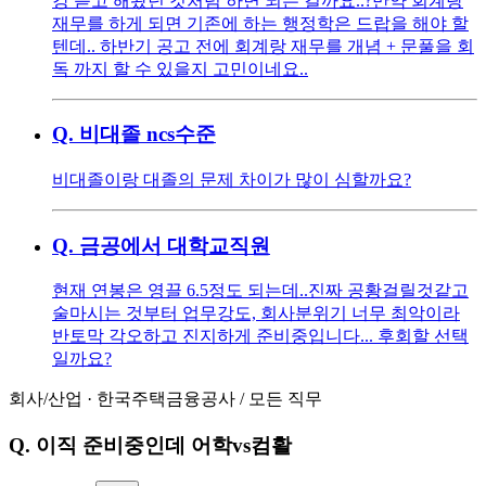
강 듣고 해왔던 것처럼 하면 되는 걸까요..? ​ 만약 회계랑
재무를 하게 되면 기존에 하는 행정학은 드랍을 해야 할
텐데.. 하반기 공고 전에 회계랑 재무를 개념 + 문풀을 회
독 까지 할 수 있을지 고민이네요..
Q.
비대졸 ncs수준
비대졸이랑 대졸의 문제 차이가 많이 심할까요?
Q.
금공에서 대학교직원
현재 연봉은 영끌 6.5정도 되는데..진짜 공황걸릴것같고
술마시는 것부터 업무강도, 회사분위기 너무 최악이라
반토막 각오하고 진지하게 준비중입니다... 후회할 선택
일까요?
회사/산업
·
한국주택금융공사
/
모든 직무
Q.
이직 준비중인데 어학vs컴활