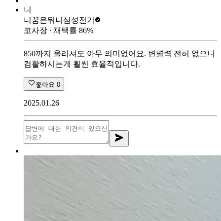
니
니꿈은뭐니
삼성전기
코사장
∙ 채택률
86
%
850까지 올리셔도 아무 의미없어요. 변별력 전혀 없으니
컴활하시는게 훨씬 효율적입니다.
좋아요
0
2025.01.26