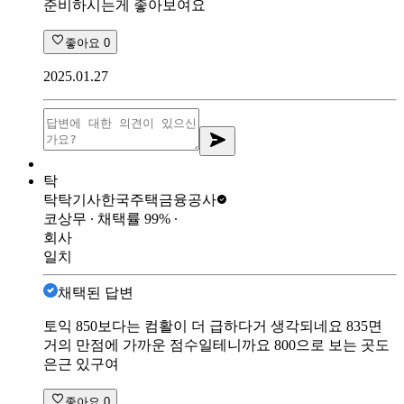
준비하시는게 좋아보여요
좋아요
0
2025.01.27
탁
탁탁기사
한국주택금융공사
코상무
∙ 채택률
99
%
∙
회사
일치
채택된 답변
토익 850보다는 컴활이 더 급하다거 생각되네요 835면
거의 만점에 가까운 점수일테니까요 800으로 보는 곳도
은근 있구여
좋아요
0