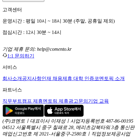
고객센터
운영시간 : 평일 10시 ~ 18시 30분 (주말, 공휴일 제외)
점심시간 : 12시 30분 ~ 14시
기업 제휴 문의: help@comento.kr
1:1 문의하기
서비스
회사소개
공지사항
인재 채용
제휴 대학 인증
코멘토픽 소개
파트너스
직무부트캠프 제휴
멘토링 제휴
광고문의
기업 교육
(주)코멘토ㅣ대표이사 이재성ㅣ사업자등록번호 487-86-00195
04512 서울특별시 중구 칠패로 28, 메리츠강북타워 3층
통신판
매업신고번호 제 2021-서울중구-2580호ㅣ직업정보제공사업