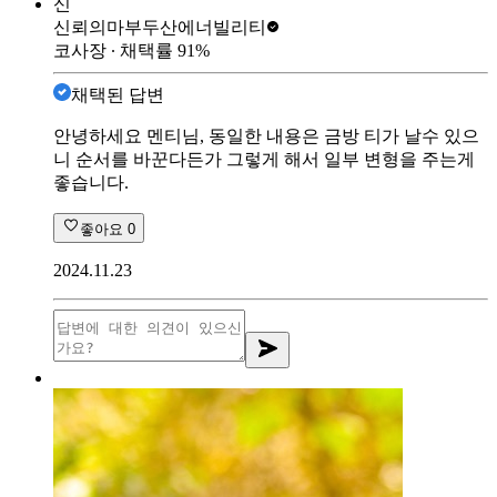
신
신뢰의마부
두산에너빌리티
코사장
∙ 채택률
91
%
채택된 답변
안녕하세요 멘티님, 동일한 내용은 금방 티가 날수 있으
니 순서를 바꾼다든가 그렇게 해서 일부 변형을 주는게
좋습니다.
좋아요
0
2024.11.23