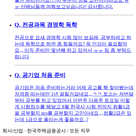
훨씬 유리한가요??? ​ 이 부분이 정말 고민이더라고요 ㅠ
ㅠ 선배님들께 여쭤보고싶습니다! 감사합니다.
Q.
전공과목 경영학 독학
전공으로 요새 경영학 시험 많이 보길래, 공부하려고 하
는데 독학으로 하면 좀 힘들까요? 꼭 인강이 필요할까
요,,, 이직 준비만 몇년쨰 하고 있어서 ㅠㅠ 팁 좀 부탁드
립니다
Q.
공기업 처음 준비
공기업은 처음 준비하는거라 어제 공고를 쫙 찾아봤는데
자격증 따는데만 1년 걸릴거같네요,,,ㅋㅋ 토스는 저번달
부터 공부를 하고 있었어서 이번주 다음주 토요일 이렇
게 시험접수를 해놨고 8월 한국사 시험 전까지 컴활1급
을 공부할지 ncs를 공부할지 고민이네요,,,,컴활2급은 있
는데 1급으로 올리는게 좋을까요,,?
회사/산업
·
한국주택금융공사
/
모든 직무