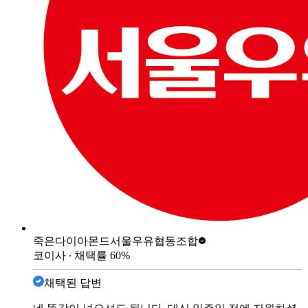
죽은다이아몬드
서울우유협동조합
코이사
∙ 채택률
60
%
채택된 답변