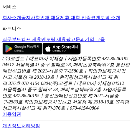
서비스
회사소개
공지사항
인재 채용
제휴 대학 인증
코멘토픽 소개
파트너스
직무부트캠프 제휴
멘토링 제휴
광고문의
기업 교육
(주)코멘토ㅣ대표이사 이재성ㅣ사업자등록번호 487-86-00195
04512 서울특별시 중구 칠패로 28, 메리츠강북타워 3층
통신판
매업신고번호 제 2021-서울중구-2580호ㅣ직업정보제공사업
신고
서울청 제 2018-19호ㅣ원격평생교육시설신고 제 원
격-376호
070-4154-0804
(주)코멘토ㅣ대표이사 이재성
04512
서울특별시 중구 칠패로 28, 메리츠강북타워 3층
사업자등록
번호 487-86-00195ㅣ통신판매업신고번호 제 2021-서울중
구-2580호
직업정보제공사업신고 서울청 제 2018-19호
원격평
생교육시설신고 제 원격-376호ㅣ070-4154-0804
이용약관
개인정보처리방침