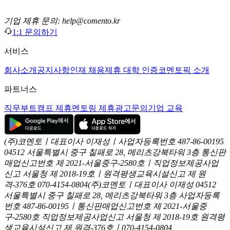
기업 제휴 문의: help@comento.kr
1:1 문의하기
서비스
회사소개
공지사항
인재 채용
제휴 대학 인증
코멘토픽 소개
파트너스
직무부트캠프 제휴
멘토링 제휴
광고문의
기업 교육
(주)코멘토ㅣ대표이사 이재성ㅣ사업자등록번호 487-86-00195
04512 서울특별시 중구 칠패로 28, 메리츠강북타워 3층
통신판
매업신고번호 제 2021-서울중구-2580호ㅣ직업정보제공사업
신고
서울청 제 2018-19호ㅣ원격평생교육시설신고 제 원
격-376호
070-4154-0804
(주)코멘토ㅣ대표이사 이재성
04512
서울특별시 중구 칠패로 28, 메리츠강북타워 3층
사업자등록
번호 487-86-00195ㅣ통신판매업신고번호 제 2021-서울중
구-2580호
직업정보제공사업신고 서울청 제 2018-19호
원격평
생교육시설신고 제 원격-376호ㅣ070-4154-0804