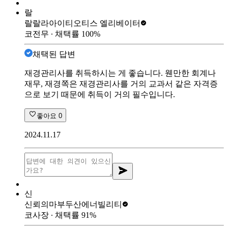
랄
랄랄라아이티
오티스 엘리베이터
코전무
∙ 채택률
100
%
채택된 답변
재경관리사를 취득하시는 게 좋습니다. 웬만한 회계나
재무, 재경쪽은 재경관리사를 거의 교과서 같은 자격증
으로 보기 때문에 취득이 거의 필수입니다.
좋아요
0
2024.11.17
신
신뢰의마부
두산에너빌리티
코사장
∙ 채택률
91
%