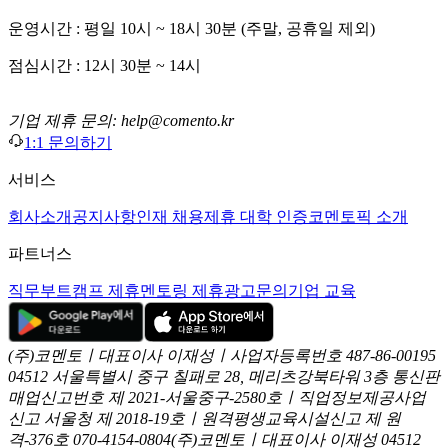
운영시간 : 평일 10시 ~ 18시 30분 (주말, 공휴일 제외)
점심시간 : 12시 30분 ~ 14시
기업 제휴 문의: help@comento.kr
1:1 문의하기
서비스
회사소개
공지사항
인재 채용
제휴 대학 인증
코멘토픽 소개
파트너스
직무부트캠프 제휴
멘토링 제휴
광고문의
기업 교육
(주)코멘토ㅣ대표이사 이재성ㅣ사업자등록번호 487-86-00195
04512 서울특별시 중구 칠패로 28, 메리츠강북타워 3층
통신판
매업신고번호 제 2021-서울중구-2580호ㅣ직업정보제공사업
신고
서울청 제 2018-19호ㅣ원격평생교육시설신고 제 원
격-376호
070-4154-0804
(주)코멘토ㅣ대표이사 이재성
04512