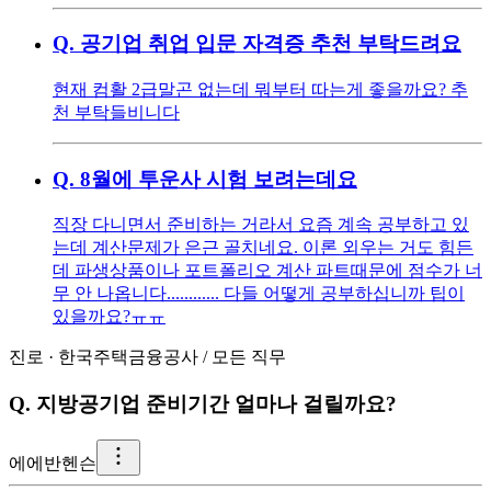
Q.
공기업 취업 입문 자격증 추천 부탁드려요
현재 컴활 2급말곤 없는데 뭐부터 따는게 좋을까요? 추
천 부탁들비니다
Q.
8월에 투운사 시험 보려는데요
직장 다니면서 준비하는 거라서 요즘 계속 공부하고 있
는데 계산문제가 은근 골치네요. 이론 외우는 거도 힘든
데 파생상품이나 포트폴리오 계산 파트때문에 점수가 너
무 안 나옵니다............ 다들 어떻게 공부하십니까 팁이
있을까요?ㅠㅠ
진로
·
한국주택금융공사
/
모든 직무
Q.
지방공기업 준비기간 얼마나 걸릴까요?
에
에반헨슨