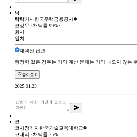
탁
탁탁기사
한국주택금융공사
코상무
∙ 채택률
99
%
∙
회사
일치
채택된 답변
행정학 같은 경우는 거의 계산 문제는 거의 나오지 않는 추
좋아요
0
2025.01.23
코
코사장가자
한국기술교육대학교
코대리
∙ 채택률
75
%