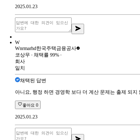
2025.01.23
W
Wnrmarhd
한국주택금융공사
코상무
∙ 채택률
99
%
∙
회사
일치
채택된 답변
아니요, 행정 하면 경영학 보다 더 계산 문제는 출제 되지
좋아요
0
2025.01.23