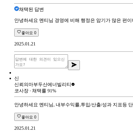
채택된 답변
안녕하세요 멘티님 경영에 비해 행정은 암기가 많은 편이
좋아요
0
2025.01.21
신
신뢰의마부
두산에너빌리티
코사장
∙ 채택률
91
%
안녕하세요 멘티님, 내부수익률,투입/산출/성과 지표등 
좋아요
0
2025.01.21