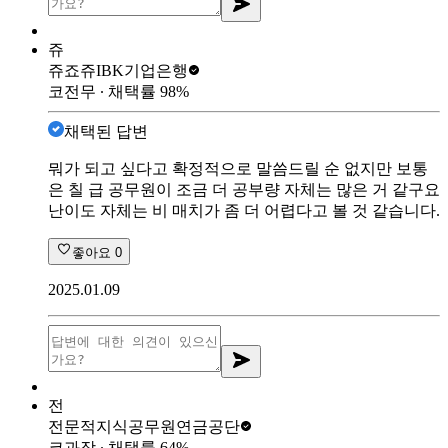
쥬
쥬죠쥬
IBK기업은행
코전무
∙ 채택률
98
%
채택된 답변
뭐가 되고 싶다고 확정적으로 말씀드릴 순 없지만 보통
은 칠 급 공무원이 조금 더 공부량 자체는 많은 거 같구요
난이도 자체는 비 매치가 좀 더 어렵다고 볼 것 같습니다.
좋아요
0
2025.01.09
전
전문적지식
공무원연금공단
코과장
∙ 채택률
64
%