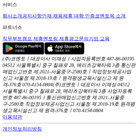
서비스
회사소개
공지사항
인재 채용
제휴 대학 인증
코멘토픽 소개
파트너스
직무부트캠프 제휴
멘토링 제휴
광고문의
기업 교육
(주)코멘토ㅣ대표이사 이재성ㅣ사업자등록번호 487-86-00195
04512 서울특별시 중구 칠패로 28, 메리츠강북타워 3층
통신판
매업신고번호 제 2021-서울중구-2580호ㅣ직업정보제공사업
신고
서울청 제 2018-19호ㅣ원격평생교육시설신고 제 원
격-376호
070-4154-0804
(주)코멘토ㅣ대표이사 이재성
04512
서울특별시 중구 칠패로 28, 메리츠강북타워 3층
사업자등록
번호 487-86-00195ㅣ통신판매업신고번호 제 2021-서울중
구-2580호
직업정보제공사업신고 서울청 제 2018-19호
원격평
생교육시설신고 제 원격-376호ㅣ070-4154-0804
이용약관
개인정보처리방침