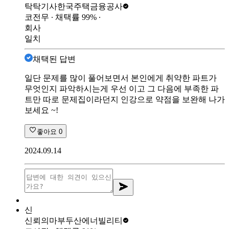
탁탁기사
한국주택금융공사
코전무
∙ 채택률
99
%
∙
회사
일치
채택된 답변
일단 문제를 많이 풀어보면서 본인에게 취약한 파트가
무엇인지 파악하시는게 우선 이고 그 다음에 부족한 파
트만 따로 문제집이라던지 인강으로 약점을 보완해 나가
보세요 ~!
좋아요
0
2024.09.14
신
신뢰의마부
두산에너빌리티