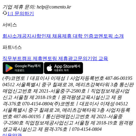
기업 제휴 문의: help@comento.kr
1:1 문의하기
서비스
회사소개
공지사항
인재 채용
제휴 대학 인증
코멘토픽 소개
파트너스
직무부트캠프 제휴
멘토링 제휴
광고문의
기업 교육
(주)코멘토ㅣ대표이사 이재성ㅣ사업자등록번호 487-86-00195
04512 서울특별시 중구 칠패로 28, 메리츠강북타워 3층
통신판
매업신고번호 제 2021-서울중구-2580호ㅣ직업정보제공사업
신고
서울청 제 2018-19호ㅣ원격평생교육시설신고 제 원
격-376호
070-4154-0804
(주)코멘토ㅣ대표이사 이재성
04512
서울특별시 중구 칠패로 28, 메리츠강북타워 3층
사업자등록
번호 487-86-00195ㅣ통신판매업신고번호 제 2021-서울중
구-2580호
직업정보제공사업신고 서울청 제 2018-19호
원격평
생교육시설신고 제 원격-376호ㅣ070-4154-0804
이용약관