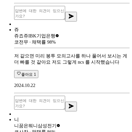
쥬
쥬죠쥬
IBK기업은행
코전무
∙ 채택률
98
%
저 같으면 미리 봉투 모의고사를 하나 풀어서 보시는 게
더 빠를 것 같아요 저도 그렇게 ncs 를 시작했습니다
좋아요
1
2024.10.22
니
니꿈은뭐니
삼성전기
코사장
∙ 채택률
86
%