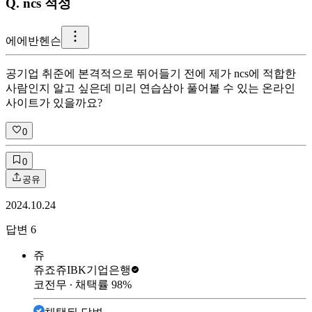
Q.
ncs 적성
에
에반헨슨
공기업 취준에 본격적으로 뛰어들기 전에 제가 ncs에 적합한
사람인지 알고 싶은데 미리 연습삼아 풀어볼 수 있는 온라인
사이트가 있을까요?
0
0
공유
2024.10.24
답변
6
쥬
쥬죠쥬
IBK기업은행
코전무
∙ 채택률
98
%