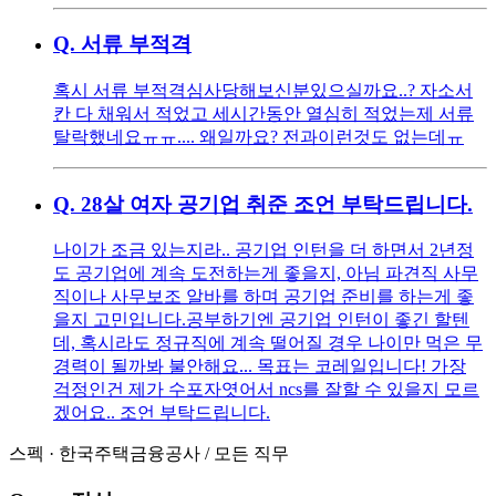
Q.
서류 부적격
혹시 서류 부적격심사당해보신분있으실까요..? 자소서
칸 다 채워서 적었고 세시간동안 열심히 적었는제 서류
탈락했네요ㅠㅠ.... 왜일까요? 전과이런것도 없는데ㅠ
Q.
28살 여자 공기업 취준 조언 부탁드립니다.
나이가 조금 있는지라.. 공기업 인턴을 더 하면서 2년정
도 공기업에 계속 도전하는게 좋을지, 아님 파견직 사무
직이나 사무보조 알바를 하며 공기업 준비를 하는게 좋
을지 고민입니다. ​ 공부하기엔 공기업 인턴이 좋긴 할텐
데, 혹시라도 정규직에 계속 떨어질 경우 나이만 먹은 무
경력이 될까봐 불안해요... 목표는 코레일입니다! 가장
걱정인건 제가 수포자엿어서 ncs를 잘할 수 있을지 모르
겠어요.. 조언 부탁드립니다.
스펙
·
한국주택금융공사
/
모든 직무