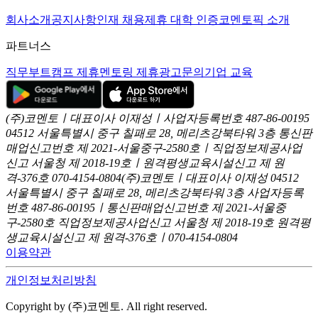
회사소개
공지사항
인재 채용
제휴 대학 인증
코멘토픽 소개
파트너스
직무부트캠프 제휴
멘토링 제휴
광고문의
기업 교육
(주)코멘토ㅣ대표이사 이재성ㅣ사업자등록번호 487-86-00195
04512 서울특별시 중구 칠패로 28, 메리츠강북타워 3층
통신판
매업신고번호 제 2021-서울중구-2580호ㅣ직업정보제공사업
신고
서울청 제 2018-19호ㅣ원격평생교육시설신고 제 원
격-376호
070-4154-0804
(주)코멘토ㅣ대표이사 이재성
04512
서울특별시 중구 칠패로 28, 메리츠강북타워 3층
사업자등록
번호 487-86-00195ㅣ통신판매업신고번호 제 2021-서울중
구-2580호
직업정보제공사업신고 서울청 제 2018-19호
원격평
생교육시설신고 제 원격-376호ㅣ070-4154-0804
이용약관
개인정보처리방침
Copyright by (주)코멘토. All right reserved.