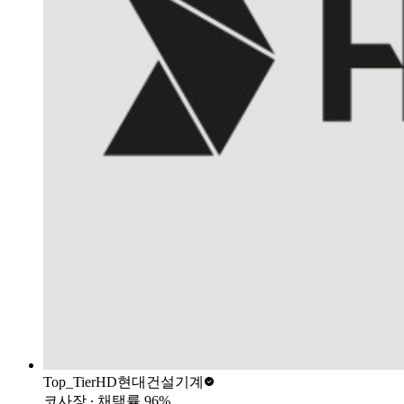
Top_Tier
HD현대건설기계
코사장
∙ 채택률
96
%