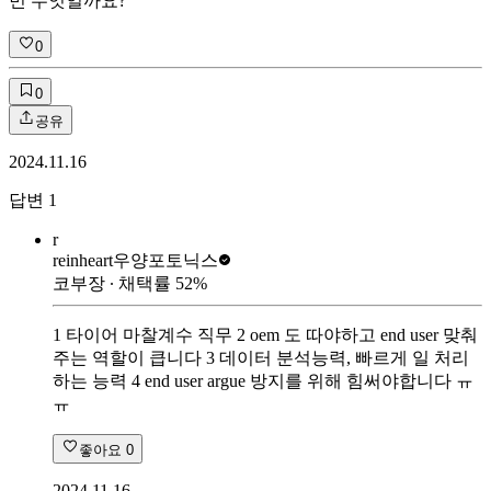
민 무엇일까요?
0
0
공유
2024.11.16
답변
1
r
reinheart
우양포토닉스
코부장
∙ 채택률
52
%
1 타이어 마찰계수 직무 2 oem 도 따야하고 end user 맞춰
주는 역할이 큽니다 3 데이터 분석능력, 빠르게 일 처리
하는 능력 4 end user argue 방지를 위해 힘써야합니다 ㅠ
ㅠ
좋아요
0
2024.11.16