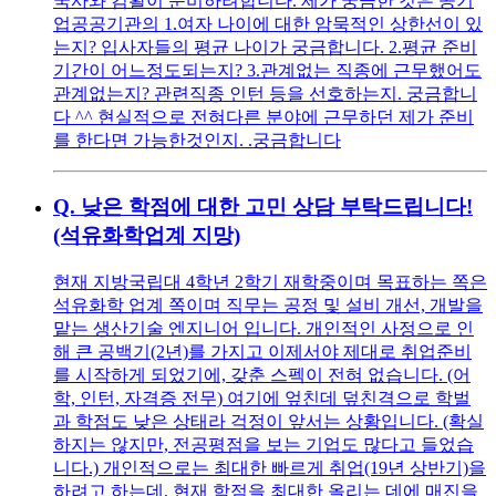
국사와 컴활이 준비하려합니다. 제가 궁금한 것은 공기
업공공기관의 1.여자 나이에 대한 암묵적인 상한선이 있
는지? 입사자들의 평균 나이가 궁금합니다. 2.평균 준비
기간이 어느정도되는지? 3.관계없는 직종에 근무했어도
관계없는지? 관련직종 인턴 등을 선호하는지. 궁금합니
다 ^^ 현실적으로 전혀다른 분야에 근무하던 제가 준비
를 한다면 가능한것인지. .궁금합니다
Q.
낮은 학점에 대한 고민 상담 부탁드립니다!
(석유화학업계 지망)
현재 지방국립대 4학년 2학기 재학중이며 목표하는 쪽은
석유화학 업계 쪽이며 직무는 공정 및 설비 개선, 개발을
맡는 생산기술 엔지니어 입니다. 개인적인 사정으로 인
해 큰 공백기(2년)를 가지고 이제서야 제대로 취업준비
를 시작하게 되었기에, 갖춘 스펙이 전혀 없습니다. (어
학, 인턴, 자격증 전무) 여기에 엎친데 덮친격으로 학벌
과 학점도 낮은 상태라 걱정이 앞서는 상황입니다. (확실
하지는 않지만, 전공평점을 보는 기업도 많다고 들었습
니다.) 개인적으로는 최대한 빠르게 취업(19년 상반기)을
하려고 하는데, 현재 학점을 최대한 올리는 데에 매진을