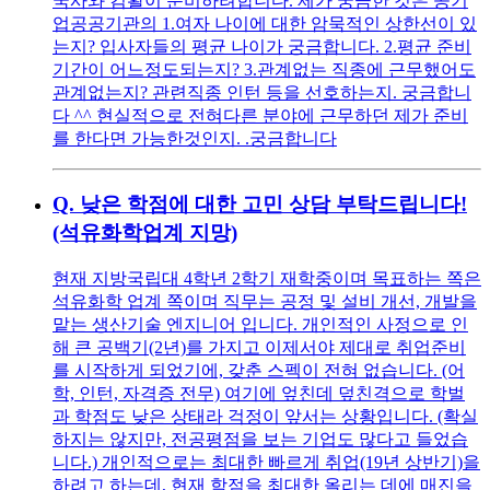
국사와 컴활이 준비하려합니다. 제가 궁금한 것은 공기
업공공기관의 1.여자 나이에 대한 암묵적인 상한선이 있
는지? 입사자들의 평균 나이가 궁금합니다. 2.평균 준비
기간이 어느정도되는지? 3.관계없는 직종에 근무했어도
관계없는지? 관련직종 인턴 등을 선호하는지. 궁금합니
다 ^^ 현실적으로 전혀다른 분야에 근무하던 제가 준비
를 한다면 가능한것인지. .궁금합니다
Q.
낮은 학점에 대한 고민 상담 부탁드립니다!
(석유화학업계 지망)
현재 지방국립대 4학년 2학기 재학중이며 목표하는 쪽은
석유화학 업계 쪽이며 직무는 공정 및 설비 개선, 개발을
맡는 생산기술 엔지니어 입니다. 개인적인 사정으로 인
해 큰 공백기(2년)를 가지고 이제서야 제대로 취업준비
를 시작하게 되었기에, 갖춘 스펙이 전혀 없습니다. (어
학, 인턴, 자격증 전무) 여기에 엎친데 덮친격으로 학벌
과 학점도 낮은 상태라 걱정이 앞서는 상황입니다. (확실
하지는 않지만, 전공평점을 보는 기업도 많다고 들었습
니다.) 개인적으로는 최대한 빠르게 취업(19년 상반기)을
하려고 하는데, 현재 학점을 최대한 올리는 데에 매진을