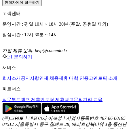
현직자에게 질문하기
고객센터
운영시간 : 평일 10시 ~ 18시 30분 (주말, 공휴일 제외)
점심시간 : 12시 30분 ~ 14시
기업 제휴 문의: help@comento.kr
1:1 문의하기
서비스
회사소개
공지사항
인재 채용
제휴 대학 인증
코멘토픽 소개
파트너스
직무부트캠프 제휴
멘토링 제휴
광고문의
기업 교육
(주)코멘토ㅣ대표이사 이재성ㅣ사업자등록번호 487-86-00195
04512 서울특별시 중구 칠패로 28, 메리츠강북타워 3층
통신판