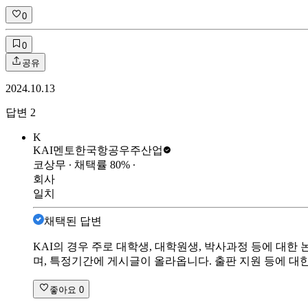
0
0
공유
2024.10.13
답변
2
K
KAI멘토
한국항공우주산업
코상무
∙ 채택률
80
%
∙
회사
일치
채택된 답변
KAI의 경우 주로 대학생, 대학원생, 박사과정 등에 대한
며, 특정기간에 게시글이 올라옵니다. 출판 지원 등에 대
좋아요
0