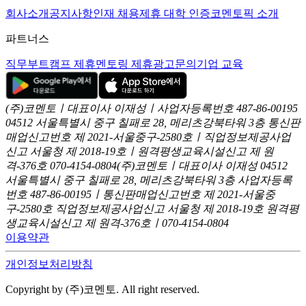
회사소개
공지사항
인재 채용
제휴 대학 인증
코멘토픽 소개
파트너스
직무부트캠프 제휴
멘토링 제휴
광고문의
기업 교육
(주)코멘토ㅣ대표이사 이재성ㅣ사업자등록번호 487-86-00195
04512 서울특별시 중구 칠패로 28, 메리츠강북타워 3층
통신판
매업신고번호 제 2021-서울중구-2580호ㅣ직업정보제공사업
신고
서울청 제 2018-19호ㅣ원격평생교육시설신고 제 원
격-376호
070-4154-0804
(주)코멘토ㅣ대표이사 이재성
04512
서울특별시 중구 칠패로 28, 메리츠강북타워 3층
사업자등록
번호 487-86-00195ㅣ통신판매업신고번호 제 2021-서울중
구-2580호
직업정보제공사업신고 서울청 제 2018-19호
원격평
생교육시설신고 제 원격-376호ㅣ070-4154-0804
이용약관
개인정보처리방침
Copyright by (주)코멘토. All right reserved.