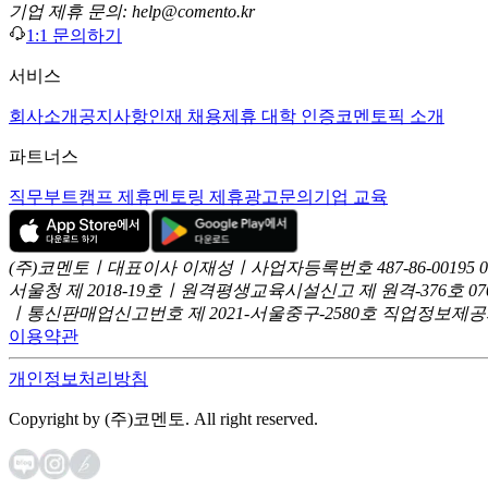
기업 제휴 문의: help@comento.kr
1:1 문의하기
서비스
회사소개
공지사항
인재 채용
제휴 대학 인증
코멘토픽 소개
파트너스
직무부트캠프 제휴
멘토링 제휴
광고문의
기업 교육
(주)코멘토ㅣ대표이사 이재성ㅣ사업자등록번호 487-86-00195
서울청 제 2018-19호ㅣ원격평생교육시설신고 제 원격-376호
07
ㅣ통신판매업신고번호 제 2021-서울중구-2580호
직업정보제공사업
이용약관
개인정보처리방침
Copyright by (주)코멘토. All right reserved.